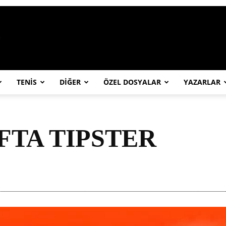
https://abcspor.com/wp-content/uploa
TENİS
DİĞER
ÖZEL DOSYALAR
YAZARLAR
FTA TIPSTER