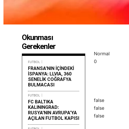
Okunması
Gerekenler
Normal
0
FUTBOL
FRANSA’NIN İÇİNDEKİ
İSPANYA: LLVIA, 360
SENELİK COĞRAFYA
BULMACASI
FUTBOL
false
FC BALTIKA
KALININGRAD:
false
RUSYA’NIN AVRUPA’YA
false
AÇILAN FUTBOL KAPISI
FUTBOL