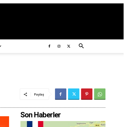
ds/2020/11/ataturk.jpg
Paylaş
Son Haberler