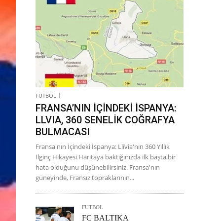
FUTBOL
FRANSA’NIN İÇİNDEKİ İSPANYA:
LLVIA, 360 SENELİK COĞRAFYA
BULMACASI
Fransa'nın İçindeki İspanya: Llívia'nın 360 Yıllık
İlginç Hikayesi Haritaya baktığınızda ilk başta bir
hata olduğunu düşünebilirsiniz. Fransa'nın
güneyinde, Fransız topraklarının...
FUTBOL
FC BALTIKA