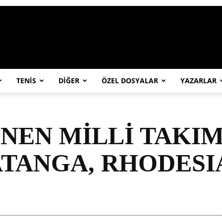
https://abcspor.com/wp-content/uploa
TENİS
DİĞER
ÖZEL DOSYALAR
YAZARLAR
İNEN MİLLİ TAKI
ATANGA, RHODESI