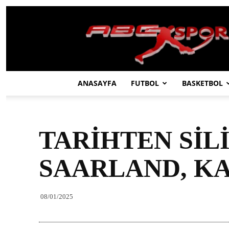
ABC
SPOR
ANASAYFA
FUTBOL
BASKETBOL
TARİHTEN SİL
SAARLAND, K
08/01/2025