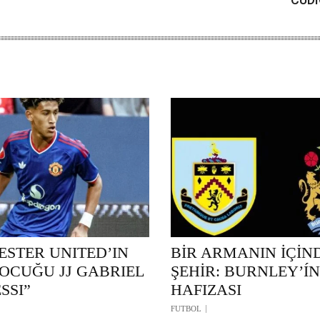
STER UNITED’IN
BİR ARMANIN İÇİN
ÇOCUĞU JJ GABRIEL
ŞEHİR: BURNLEY’ÍN
SSI”
HAFIZASI
FUTBOL