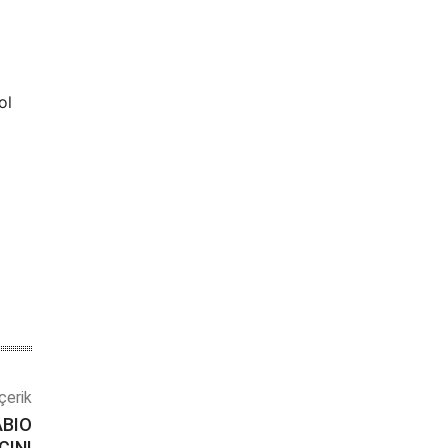
ol
çerik
ABIO
CINI