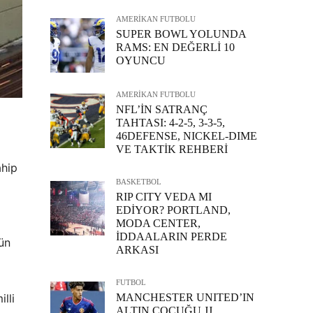
AMERİKAN FUTBOLU
SUPER BOWL YOLUNDA
RAMS: EN DEĞERLİ 10
OYUNCU
AMERİKAN FUTBOLU
NFL’İN SATRANÇ
TAHTASI: 4-2-5, 3-3-5,
46DEFENSE, NICKEL-DIME
VE TAKTİK REHBERİ
ahip
BASKETBOL
RIP CITY VEDA MI
EDİYOR? PORTLAND,
MODA CENTER,
İDDAALARIN PERDE
ün
ARKASI
FUTBOL
MANCHESTER UNITED’IN
lli
ALTIN ÇOCUĞU JJ