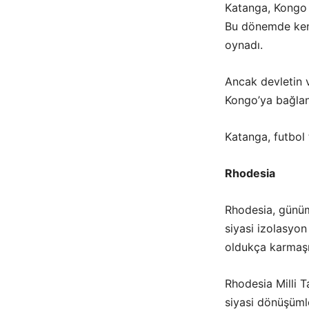
Katanga, Kongo K
Bu dönemde kendi
oynadı.
Ancak devletin v
Kongo’ya bağlanm
Katanga, futbol t
Rhodesia
Rhodesia, günümü
siyasi izolasyon
oldukça karmaşı
Rhodesia Milli 
siyasi dönüşümle