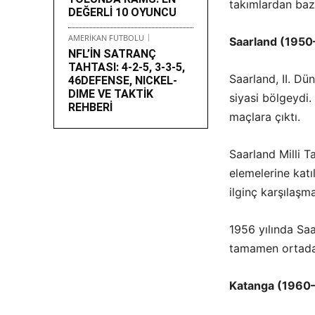
takımlardan baz
DEĞERLİ 10 OYUNCU
AMERİKAN FUTBOLU
Saarland (1950
NFL’İN SATRANÇ
TAHTASI: 4-2-5, 3-3-5,
Saarland, II. Dü
46DEFENSE, NICKEL-
DIME VE TAKTİK
siyasi bölgeydi.
REHBERİ
maçlara çıktı.
Saarland Milli T
elemelerine katı
ilginç karşılaşma
1956 yılında Saa
tamamen ortadan
Katanga (1960