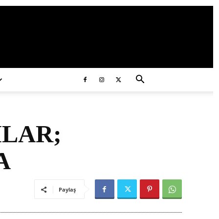
ds/2020/11/ataturk.jpg
MLAR;
A
Paylaş