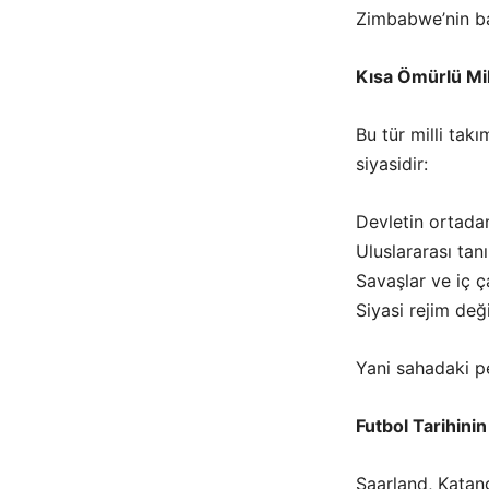
Zimbabwe’nin bağ
Kısa Ömürlü Mi
Bu tür milli tak
siyasidir:
Devletin ortada
Uluslararası tan
Savaşlar ve iç ç
Siyasi rejim deği
Yani sahadaki pe
Futbol Tarihini
Saarland, Katan