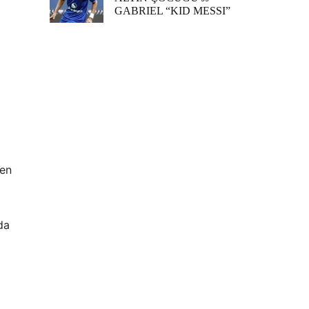
GABRIEL “KID MESSI”
 en
da