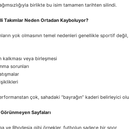
ımsızlığıyla birlikte bu isim tamamen tarihten silindi.
lli Takımlar Neden Ortadan Kayboluyor?
ımların yok olmasının temel nedenleri genellikle sportif değil,
n kalkması veya birleşmesi
ınma sorunları
atışmalar
şiklikleri
rformanstan çok, sahadaki “bayrağın” kaderi belirleyici olu
n Görünmeyen Sayfaları
ga ve Rhodesia gibi örnekler, futbolun sadece bir spor