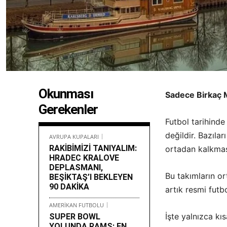
Okunması
Sadece Birkaç M
Gerekenler
Futbol tarihinde 
değildir. Bazılar
AVRUPA KUPALARI
RAKİBİMİZİ TANIYALIM:
ortadan kalkması
HRADEC KRALOVE
DEPLASMANI,
Bu takımların o
BEŞİKTAŞ’I BEKLEYEN
90 DAKİKA
artık resmi futbo
AMERİKAN FUTBOLU
İşte yalnızca kı
SUPER BOWL
YOLUNDA RAMS: EN