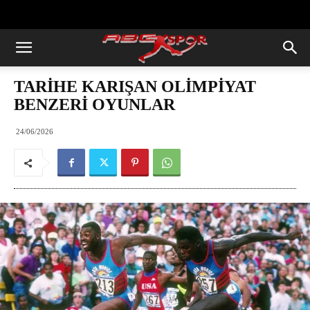
https://abcspor.com/wp-
content/uploads/2020/11/ataturk.jpg
TARİHE KARIŞAN OLİMPİYAT
BENZERİ OYUNLAR
24/06/2026