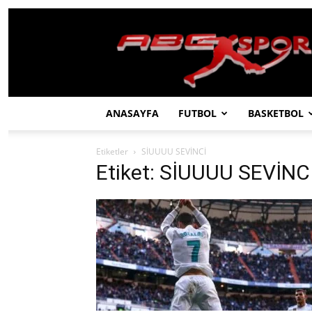
ABC
SPOR
ANASAYFA
FUTBOL
BASKETBOL
Etiketler
SİUUUU SEVİNCİ
Etiket: SİUUUU SEVİNC