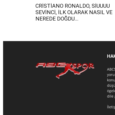
CRİSTİANO RONALDO, SİUUUU
SEVİNCİ, İLK OLARAK NASIL VE
NEREDE DOĞDU...
HA
ABCS
yoru
konu
düşü
ögel
dile
İlet