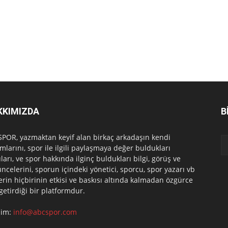
KKIMIZDA
B
POR, yazmaktan keyif alan birkaç arkadaşın kendi
mlarını, spor ile ilgili paylaşmaya değer buldukları
ları, ve spor hakkında ilginç buldukları bilgi, görüş ve
ncelerini, sporun içindeki yönetici, sporcu, spor yazarı vb
erin hiçbirinin etkisi ve baskısı altında kalmadan özgürce
 getirdiği bir platformdur.
işim:
info@abcspor.com