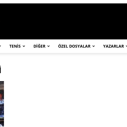
https://abcspor.com/wp-content/uploa
TENİS
DİĞER
ÖZEL DOSYALAR
YAZARLAR
İ