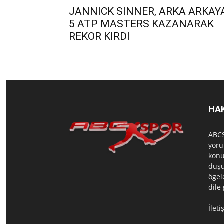
JANNICK SINNER, ARKA ARKAY
5 ATP MASTERS KAZANARAK
REKOR KIRDI
HA
ABCS
yoru
konu
düşü
ögel
dile
İlet