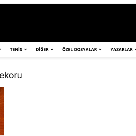
https://abcspor.com/wp-content/uploa
TENİS
DİĞER
ÖZEL DOSYALAR
YAZARLAR
rekoru