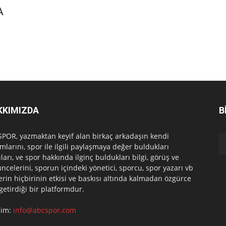
A
KKIMIZDA
B
POR, yazmaktan keyif alan birkaç arkadaşın kendi
mlarını, spor ile ilgili paylaşmaya değer buldukları
ları, ve spor hakkında ilginç buldukları bilgi, görüş ve
ncelerini, sporun içindeki yönetici, sporcu, spor yazarı vb
erin hiçbirinin etkisi ve baskısı altında kalmadan özgürce
 getirdiği bir platformdur.
işim:
info@abcspor.com