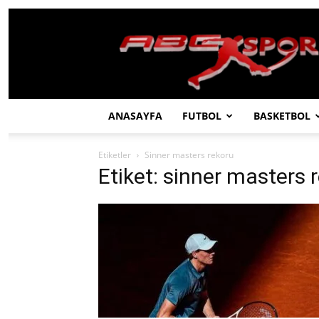
ABC
SPOR
ANASAYFA
FUTBOL
BASKETBOL
Etiketler
Sinner masters rekoru
Etiket: sinner masters 