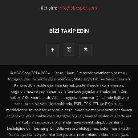
İletişim:
info@abcspor.com
BİZİ TAKİP EDİN
© ABC Spor 2014-2024 --- Yasal Uyarı: Sitemizde yayınlanan her türlü
fotoğraf, yazı, haber ve diğer içerikler, 5846 sayılı Fikir ve Sanat Eserleri
Kanunu 36. madde uyarınca kaynak gösterilmeden kullanılamaz,
çoğaltılamaz ve yayınlanamaz. Sitemizde yayınlanan haberlerin tüm
hakları ABC Spor'a aittir. Aksi bir uygulamanın varlığı halinde ilgili web
sitesi sahibi ve yetkilileri hakkında, FSEK, TCK, TTK ve BK'nın ilgili
maddelerine muhalefet sebebi ile ceza, maddi ve manevi tazminat davası
açılacaktır. yer almakta olan istatistiki bilgiler, sayısal veriler ve sitede yer
alan tahminler sadece bilgilendirmeye yönelik olup,bu verilerin
kesinliğine dair herhangi bir iddia ve sorumluluğumuz bulunmamaktadır.
Yazılan yazılar ve yorumlardan yazarları sorumludur. Sitemizdeki yazı,