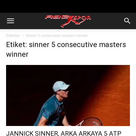
https://abcspor.com/wp-
content/uploads/2020/11/ataturk.jpg
Etiketler
Sinner 5 consecutive masters winner
Etiket: sinner 5 consecutive masters
winner
JANNICK SINNER, ARKA ARKAYA 5 ATP