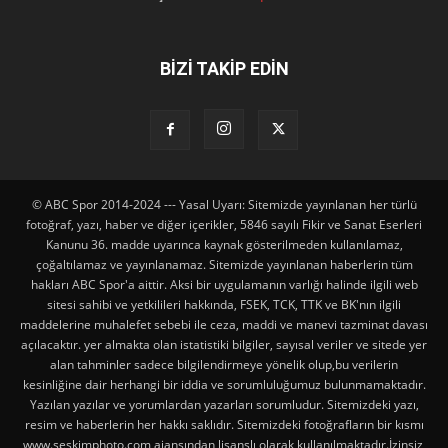
BİZİ TAKİP EDİN
© ABC Spor 2014-2024 --- Yasal Uyarı: Sitemizde yayınlanan her türlü
fotoğraf, yazı, haber ve diğer içerikler, 5846 sayılı Fikir ve Sanat Eserleri
Kanunu 36. madde uyarınca kaynak gösterilmeden kullanılamaz,
çoğaltılamaz ve yayınlanamaz. Sitemizde yayınlanan haberlerin tüm
hakları ABC Spor'a aittir. Aksi bir uygulamanın varlığı halinde ilgili web
sitesi sahibi ve yetkilileri hakkında, FSEK, TCK, TTK ve BK'nın ilgili
maddelerine muhalefet sebebi ile ceza, maddi ve manevi tazminat davası
açılacaktır. yer almakta olan istatistiki bilgiler, sayısal veriler ve sitede yer
alan tahminler sadece bilgilendirmeye yönelik olup,bu verilerin
kesinliğine dair herhangi bir iddia ve sorumluluğumuz bulunmamaktadır.
Yazılan yazılar ve yorumlardan yazarları sorumludur. Sitemizdeki yazı,
resim ve haberlerin her hakkı saklıdır. Sitemizdeki fotoğrafların bir kısmı
www.seskimphoto.com ajansından lisanslı olarak kullanılmaktadır.İzinsiz,