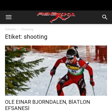
https://abcspor.com/wp-
content/uploads/2020/11/ataturk.jpg
Etiketler
Shooting
Etiket: shooting
OLE EINAR BJORNDALEN, BİATLON
EFSANESİ