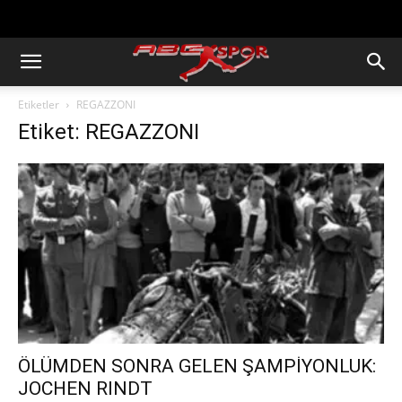
https://abcspor.com/wp-
content/uploads/2020/11/ataturk.jpg
Etiketler
REGAZZONI
Etiket: REGAZZONI
ÖLÜMDEN SONRA GELEN ŞAMPİYONLUK:
JOCHEN RINDT