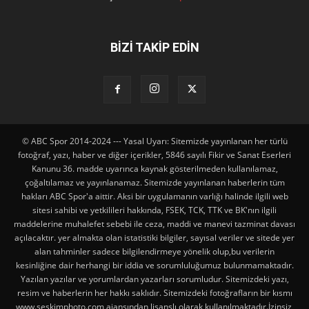
BİZİ TAKİP EDİN
© ABC Spor 2014-2024 --- Yasal Uyarı: Sitemizde yayınlanan her türlü
fotoğraf, yazı, haber ve diğer içerikler, 5846 sayılı Fikir ve Sanat Eserleri
Kanunu 36. madde uyarınca kaynak gösterilmeden kullanılamaz,
çoğaltılamaz ve yayınlanamaz. Sitemizde yayınlanan haberlerin tüm
hakları ABC Spor'a aittir. Aksi bir uygulamanın varlığı halinde ilgili web
sitesi sahibi ve yetkilileri hakkında, FSEK, TCK, TTK ve BK'nın ilgili
maddelerine muhalefet sebebi ile ceza, maddi ve manevi tazminat davası
açılacaktır. yer almakta olan istatistiki bilgiler, sayısal veriler ve sitede yer
alan tahminler sadece bilgilendirmeye yönelik olup,bu verilerin
kesinliğine dair herhangi bir iddia ve sorumluluğumuz bulunmamaktadır.
Yazılan yazılar ve yorumlardan yazarları sorumludur. Sitemizdeki yazı,
resim ve haberlerin her hakkı saklıdır. Sitemizdeki fotoğrafların bir kısmı
www.seskimphoto.com ajansından lisanslı olarak kullanılmaktadır.İzinsiz,