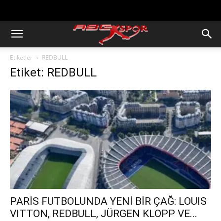
https://abcspor.com/wp-
content/uploads/2020/11/ataturk.jpg
Etiketler
REDBULL
Etiket: REDBULL
PARİS FUTBOLUNDA YENİ BİR ÇAĞ: LOUIS
VITTON, REDBULL, JÜRGEN KLOPP VE...