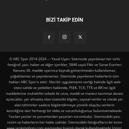
BİZİ TAKİP EDİN
© ABC Spor 2014-2024 --- Yasal Uyarı: Sitemizde yayınlanan her türlü
fotoğraf, yazı, haber ve diğer içerikler, 5846 sayılı Fikir ve Sanat Eserleri
Kanunu 36. madde uyarınca kaynak gösterilmeden kullanılamaz,
çoğaltılamaz ve yayınlanamaz. Sitemizde yayınlanan haberlerin tüm
hakları ABC Spor'a aittir. Aksi bir uygulamanın varlığı halinde ilgili web
sitesi sahibi ve yetkilileri hakkında, FSEK, TCK, TTK ve BK'nın ilgili
maddelerine muhalefet sebebi ile ceza, maddi ve manevi tazminat davası
açılacaktır. yer almakta olan istatistiki bilgiler, sayısal veriler ve sitede yer
alan tahminler sadece bilgilendirmeye yönelik olup,bu verilerin
kesinliğine dair herhangi bir iddia ve sorumluluğumuz bulunmamaktadır.
Yazılan yazılar ve yorumlardan yazarları sorumludur. Sitemizdeki yazı,
resim ve haberlerin her hakkı saklıdır. Sitemizdeki fotoğrafların bir kısmı
www.seskimphoto.com ajansından lisanslı olarak kullanılmaktadır.İzinsiz,