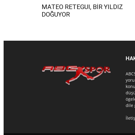
MATEO RETEGUI, BİR YILDIZ
DOĞUYOR
HA
ABCS
yoru
konu
düşü
ögel
dile
İlet