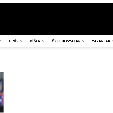
https://abcspor.com/wp-content/uploa
TENİS
DİĞER
ÖZEL DOSYALAR
YAZARLAR