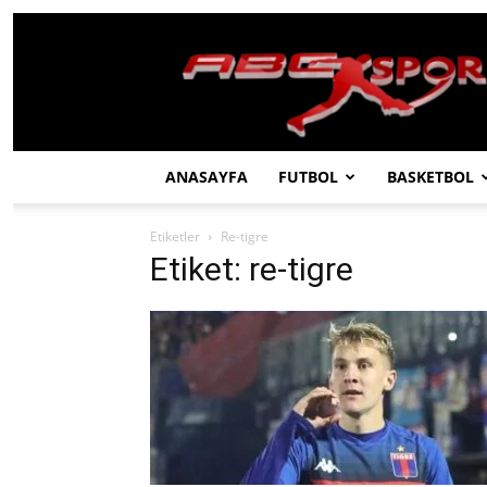
ABC
SPOR
ANASAYFA
FUTBOL
BASKETBOL
Etiketler
Re-tigre
Etiket: re-tigre