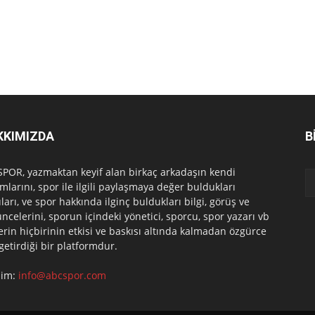
KKIMIZDA
B
POR, yazmaktan keyif alan birkaç arkadaşın kendi
mlarını, spor ile ilgili paylaşmaya değer buldukları
ları, ve spor hakkında ilginç buldukları bilgi, görüş ve
ncelerini, sporun içindeki yönetici, sporcu, spor yazarı vb
erin hiçbirinin etkisi ve baskısı altında kalmadan özgürce
 getirdiği bir platformdur.
işim:
info@abcspor.com