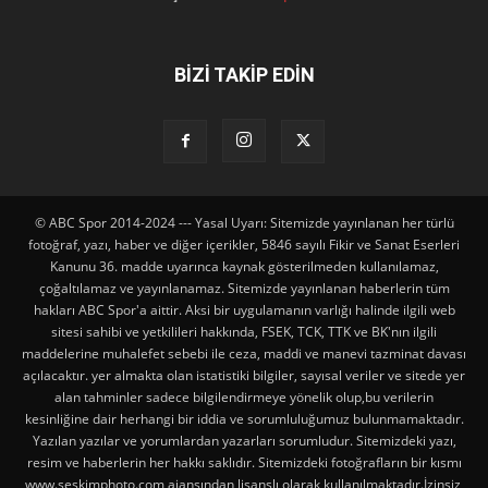
BİZİ TAKİP EDİN
© ABC Spor 2014-2024 --- Yasal Uyarı: Sitemizde yayınlanan her türlü
fotoğraf, yazı, haber ve diğer içerikler, 5846 sayılı Fikir ve Sanat Eserleri
Kanunu 36. madde uyarınca kaynak gösterilmeden kullanılamaz,
çoğaltılamaz ve yayınlanamaz. Sitemizde yayınlanan haberlerin tüm
hakları ABC Spor'a aittir. Aksi bir uygulamanın varlığı halinde ilgili web
sitesi sahibi ve yetkilileri hakkında, FSEK, TCK, TTK ve BK'nın ilgili
maddelerine muhalefet sebebi ile ceza, maddi ve manevi tazminat davası
açılacaktır. yer almakta olan istatistiki bilgiler, sayısal veriler ve sitede yer
alan tahminler sadece bilgilendirmeye yönelik olup,bu verilerin
kesinliğine dair herhangi bir iddia ve sorumluluğumuz bulunmamaktadır.
Yazılan yazılar ve yorumlardan yazarları sorumludur. Sitemizdeki yazı,
resim ve haberlerin her hakkı saklıdır. Sitemizdeki fotoğrafların bir kısmı
www.seskimphoto.com ajansından lisanslı olarak kullanılmaktadır.İzinsiz,