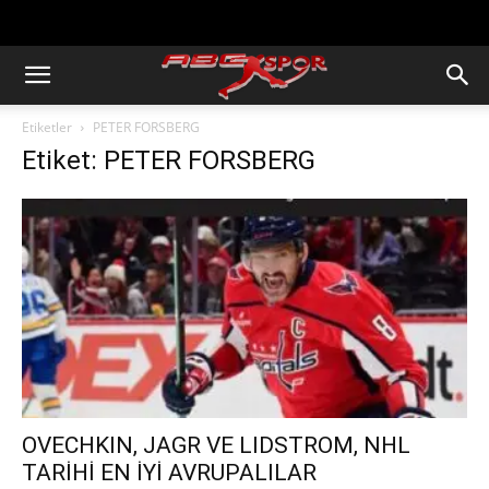
https://abcspor.com/wp-
content/uploads/2020/11/ataturk.jpg
Etiketler
PETER FORSBERG
Etiket: PETER FORSBERG
OVECHKIN, JAGR VE LIDSTROM, NHL
TARİHİ EN İYİ AVRUPALILAR