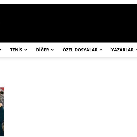
https://abcspor.com/wp-content/uploa
TENİS
DİĞER
ÖZEL DOSYALAR
YAZARLAR