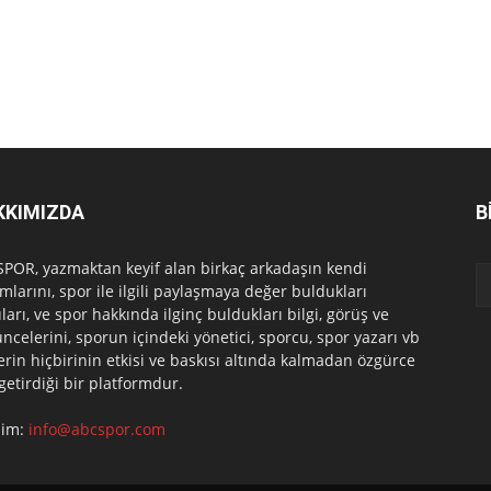
KKIMIZDA
B
POR, yazmaktan keyif alan birkaç arkadaşın kendi
mlarını, spor ile ilgili paylaşmaya değer buldukları
ları, ve spor hakkında ilginç buldukları bilgi, görüş ve
ncelerini, sporun içindeki yönetici, sporcu, spor yazarı vb
erin hiçbirinin etkisi ve baskısı altında kalmadan özgürce
 getirdiği bir platformdur.
işim:
info@abcspor.com