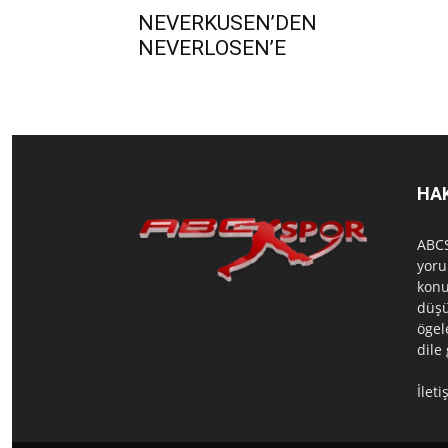
NEVERKUSEN’DEN
NEVERLOSEN’E
HA
ABCS
yoru
konu
düşü
ögel
dile
İlet