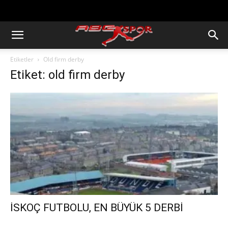
https://abcspor.com/wp-
content/uploads/2020/11/ataturk.jpg
Etiketler
Old firm derby
Etiket: old firm derby
İSKOÇ FUTBOLU, EN BÜYÜK 5 DERBİ