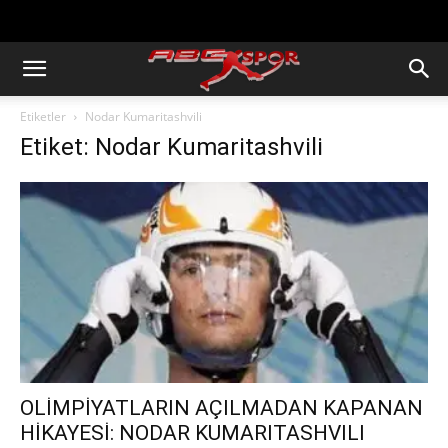
https://abcspor.com/wp-
content/uploads/2020/11/ataturk.jpg
Etiketler
Nodar Kumaritashvili
Etiket: Nodar Kumaritashvili
OLİMPİYATLARIN AÇILMADAN KAPANAN
HİKAYESİ: NODAR KUMARITASHVILI