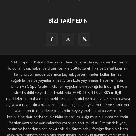
BİZİ TAKİP EDİN
© ABC Spor 2014-2024 --- Yasal Uyarı: Sitemizde yayınlanan her türlü
fotoğraf, yazı, haber ve diğer içerikler, 5846 sayılı Fikir ve Sanat Eserleri
Kanunu 36. madde uyarınca kaynak gösterilmeden kullanılamaz,
çoğaltılamaz ve yayınlanamaz. Sitemizde yayınlanan haberlerin tüm
hakları ABC Spor'a aittir. Aksi bir uygulamanın varlığı halinde ilgili web
sitesi sahibi ve yetkilileri hakkında, FSEK, TCK, TTK ve BK'nın ilgili
maddelerine muhalefet sebebi ile ceza, maddi ve manevi tazminat davası
açılacaktır. yer almakta olan istatistiki bilgiler, sayısal veriler ve sitede yer
alan tahminler sadece bilgilendirmeye yönelik olup,bu verilerin
kesinliğine dair herhangi bir iddia ve sorumluluğumuz bulunmamaktadır.
Yazılan yazılar ve yorumlardan yazarları sorumludur. Sitemizdeki yazı,
resim ve haberlerin her hakkı saklıdır. Sitemizdeki fotoğrafların bir kısmı
www.seskimphoto.com ajansından lisanslı olarak kullanılmaktadır.İzinsiz,