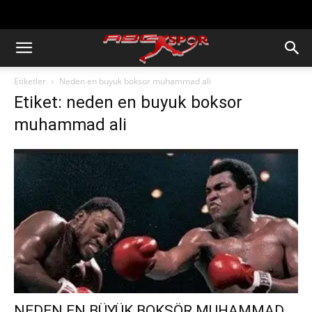
https://abcspor.com/wp-
content/uploads/2020/11/ataturk.jpg
Etiketler
Neden en buyuk boksor muhammad ali
Etiket: neden en buyuk boksor
muhammad ali
NEDEN EN BÜYÜK BOKSÖR MUHAMMAD