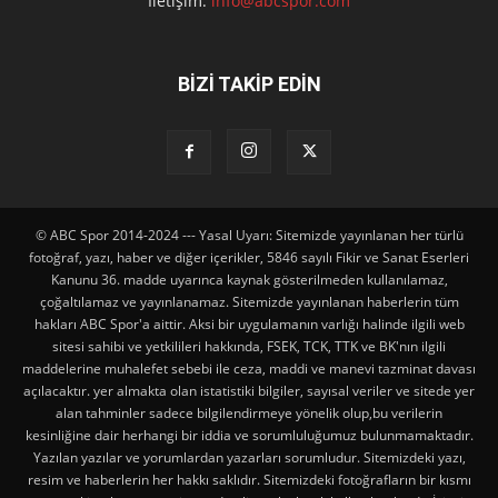
İletişim:
info@abcspor.com
BİZİ TAKİP EDİN
© ABC Spor 2014-2024 --- Yasal Uyarı: Sitemizde yayınlanan her türlü
fotoğraf, yazı, haber ve diğer içerikler, 5846 sayılı Fikir ve Sanat Eserleri
Kanunu 36. madde uyarınca kaynak gösterilmeden kullanılamaz,
çoğaltılamaz ve yayınlanamaz. Sitemizde yayınlanan haberlerin tüm
hakları ABC Spor'a aittir. Aksi bir uygulamanın varlığı halinde ilgili web
sitesi sahibi ve yetkilileri hakkında, FSEK, TCK, TTK ve BK'nın ilgili
maddelerine muhalefet sebebi ile ceza, maddi ve manevi tazminat davası
açılacaktır. yer almakta olan istatistiki bilgiler, sayısal veriler ve sitede yer
alan tahminler sadece bilgilendirmeye yönelik olup,bu verilerin
kesinliğine dair herhangi bir iddia ve sorumluluğumuz bulunmamaktadır.
Yazılan yazılar ve yorumlardan yazarları sorumludur. Sitemizdeki yazı,
resim ve haberlerin her hakkı saklıdır. Sitemizdeki fotoğrafların bir kısmı