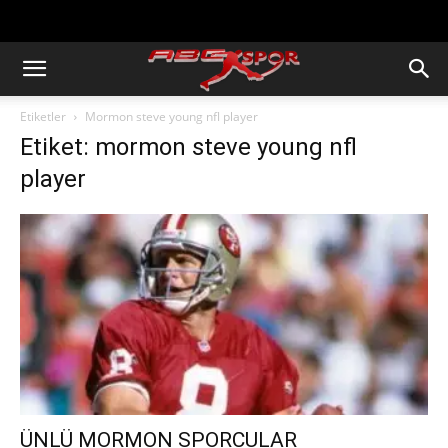
https://abcspor.com/wp-
content/uploads/2020/11/ataturk.jpg
Etiketler
Mormon steve young nfl player
Etiket: mormon steve young nfl
player
ÜNLÜ MORMON SPORCULAR