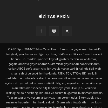
BİZİ TAKİP EDİN
© ABC Spor 2014-2024 --- Yasal Uyarı: Sitemizde yayınlanan her türlü
fotoğraf, yazı, haber ve diğer içerikler, 5846 sayılı Fikir ve Sanat Eserleri
Kanunu 36. madde uyarınca kaynak gösterilmeden kullanılamaz,
çoğaltılamaz ve yayınlanamaz. Sitemizde yayınlanan haberlerin tüm
hakları ABC Spor'a aittir. Aksi bir uygulamanın varlığı halinde ilgili web
sitesi sahibi ve yetkilileri hakkında, FSEK, TCK, TTK ve BK'nın ilgili
maddelerine muhalefet sebebi ile ceza, maddi ve manevi tazminat davası
açılacaktır. yer almakta olan istatistiki bilgiler, sayısal veriler ve sitede yer
alan tahminler sadece bilgilendirmeye yönelik olup,bu verilerin
kesinliğine dair herhangi bir iddia ve sorumluluğumuz bulunmamaktadır.
Yazılan yazılar ve yorumlardan yazarları sorumludur. Sitemizdeki yazı,
resim ve haberlerin her hakkı saklıdır. Sitemizdeki fotoğrafların bir kısmı
www.seskimphoto.com ajansından lisanslı olarak kullanılmaktadır.İzinsiz,