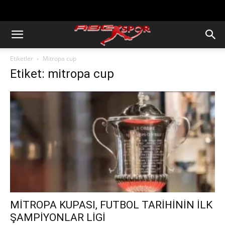
https://abcspor.com/wp-
content/uploads/2020/11/ataturk.jpg
Etiketler
Mitropa cup
Etiket: mitropa cup
MİTROPA KUPASI, FUTBOL TARİHİNİN İLK
ŞAMPİYONLAR LİGİ