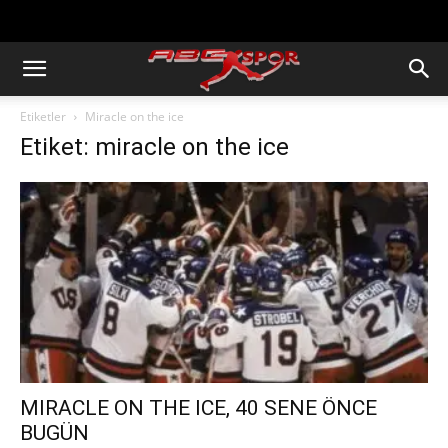
https://abcspor.com/wp-
content/uploads/2020/11/ataturk.jpg
Etiketler
Miracle on the ice
Etiket: miracle on the ice
MIRACLE ON THE ICE, 40 SENE ÖNCE
BUGÜN