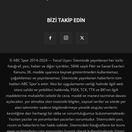
BİZİ TAKİP EDİN
© ABC Spor 2014-2024 --- Yasal Uyarı: Sitemizde yayınlanan her türlü
fotoğraf, yazı, haber ve diğer içerikler, 5846 sayılı Fikir ve Sanat Eserleri
Kanunu 36. madde uyarınca kaynak gösterilmeden kullanılamaz,
çoğaltılamaz ve yayınlanamaz. Sitemizde yayınlanan haberlerin tüm
hakları ABC Spor'a aittir. Aksi bir uygulamanın varlığı halinde ilgili web
sitesi sahibi ve yetkilileri hakkında, FSEK, TCK, TTK ve BK'nın ilgili
maddelerine muhalefet sebebi ile ceza, maddi ve manevi tazminat davası
açılacaktır. yer almakta olan istatistiki bilgiler, sayısal veriler ve sitede yer
alan tahminler sadece bilgilendirmeye yönelik olup,bu verilerin
kesinliğine dair herhangi bir iddia ve sorumluluğumuz bulunmamaktadır.
Yazılan yazılar ve yorumlardan yazarları sorumludur. Sitemizdeki yazı,
resim ve haberlerin her hakkı saklıdır. Sitemizdeki fotoğrafların bir kısmı
www.seskimphoto.com ajansından lisanslı olarak kullanılmaktadır.İzinsiz,