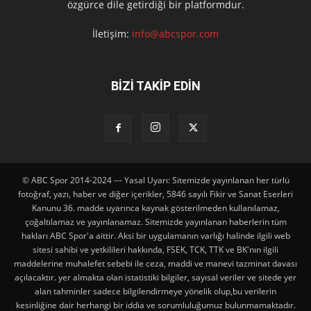
özgürce dile getirdiği bir platformdur.
İletişim:
info@abcspor.com
BİZİ TAKİP EDİN
© ABC Spor 2014-2024 --- Yasal Uyarı: Sitemizde yayınlanan her türlü
fotoğraf, yazı, haber ve diğer içerikler, 5846 sayılı Fikir ve Sanat Eserleri
Kanunu 36. madde uyarınca kaynak gösterilmeden kullanılamaz,
çoğaltılamaz ve yayınlanamaz. Sitemizde yayınlanan haberlerin tüm
hakları ABC Spor'a aittir. Aksi bir uygulamanın varlığı halinde ilgili web
sitesi sahibi ve yetkilileri hakkında, FSEK, TCK, TTK ve BK'nın ilgili
maddelerine muhalefet sebebi ile ceza, maddi ve manevi tazminat davası
açılacaktır. yer almakta olan istatistiki bilgiler, sayısal veriler ve sitede yer
alan tahminler sadece bilgilendirmeye yönelik olup,bu verilerin
kesinliğine dair herhangi bir iddia ve sorumluluğumuz bulunmamaktadır.