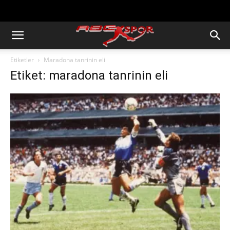
https://abcspor.com/wp-
content/uploads/2020/11/ataturk.jpg
Etiketler
Maradona tanrinin eli
Etiket: maradona tanrinin eli