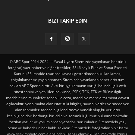
BİZİ TAKİP EDİN
© ABC Spor 2014-2024 --- Yasal Uyarı: Sitemizde yayınlanan her türlü
fotoğraf, yazı, haber ve diğer içerikler, 5846 sayılı Fikir ve Sanat Eserleri
Kanunu 36. madde uyarınca kaynak gösterilmeden kullanılamaz,
çoğaltılamaz ve yayınlanamaz. Sitemizde yayınlanan haberlerin tüm
hakları ABC Spor'a aittir. Aksi bir uygulamanın varlığı halinde ilgili web
sitesi sahibi ve yetkilileri hakkında, FSEK, TCK, TTK ve BK'nın ilgili
maddelerine muhalefet sebebi ile ceza, maddi ve manevi tazminat davası
açılacaktır. yer almakta olan istatistiki bilgiler, sayısal veriler ve sitede yer
alan tahminler sadece bilgilendirmeye yönelik olup,bu verilerin
kesinliğine dair herhangi bir iddia ve sorumluluğumuz bulunmamaktadır.
Yazılan yazılar ve yorumlardan yazarları sorumludur. Sitemizdeki yazı,
resim ve haberlerin her hakkı saklıdır. Sitemizdeki fotoğrafların bir kısmı
www.seskimphoto.com ajansından lisanslı olarak kullanılmaktadır.İzinsiz,