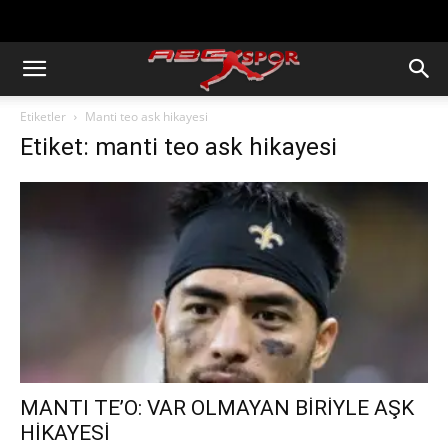
https://abcspor.com/wp-
content/uploads/2020/11/ataturk.jpg
Etiketler
Manti teo ask hikayesi
Etiket: manti teo ask hikayesi
MANTI TE’O: VAR OLMAYAN BİRİYLE AŞK
HİKAYESİ