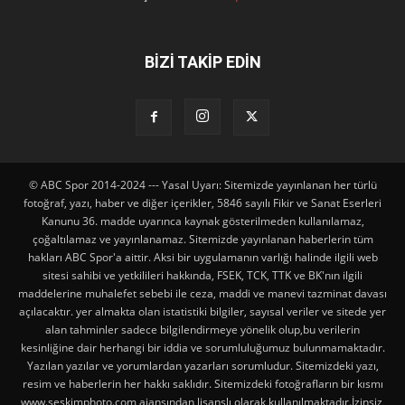
BİZİ TAKİP EDİN
© ABC Spor 2014-2024 --- Yasal Uyarı: Sitemizde yayınlanan her türlü
fotoğraf, yazı, haber ve diğer içerikler, 5846 sayılı Fikir ve Sanat Eserleri
Kanunu 36. madde uyarınca kaynak gösterilmeden kullanılamaz,
çoğaltılamaz ve yayınlanamaz. Sitemizde yayınlanan haberlerin tüm
hakları ABC Spor'a aittir. Aksi bir uygulamanın varlığı halinde ilgili web
sitesi sahibi ve yetkilileri hakkında, FSEK, TCK, TTK ve BK'nın ilgili
maddelerine muhalefet sebebi ile ceza, maddi ve manevi tazminat davası
açılacaktır. yer almakta olan istatistiki bilgiler, sayısal veriler ve sitede yer
alan tahminler sadece bilgilendirmeye yönelik olup,bu verilerin
kesinliğine dair herhangi bir iddia ve sorumluluğumuz bulunmamaktadır.
Yazılan yazılar ve yorumlardan yazarları sorumludur. Sitemizdeki yazı,
resim ve haberlerin her hakkı saklıdır. Sitemizdeki fotoğrafların bir kısmı
www.seskimphoto.com ajansından lisanslı olarak kullanılmaktadır.İzinsiz,