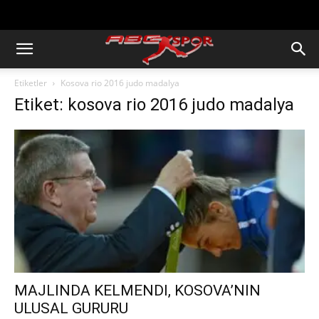
https://abcspor.com/wp-
content/uploads/2020/11/ataturk.jpg
Etiketler
Kosova rio 2016 judo madalya
Etiket: kosova rio 2016 judo madalya
MAJLINDA KELMENDI, KOSOVA’NIN
ULUSAL GURURU