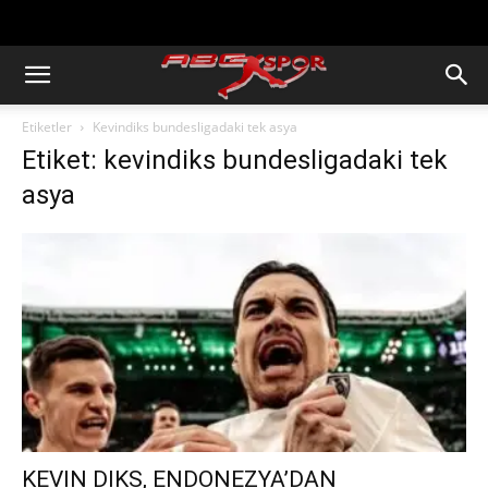
https://abcspor.com/wp-
content/uploads/2020/11/ataturk.jpg
Etiketler
Kevindiks bundesligadaki tek asya
Etiket: kevindiks bundesligadaki tek
asya
KEVIN DIKS, ENDONEZYA’DAN