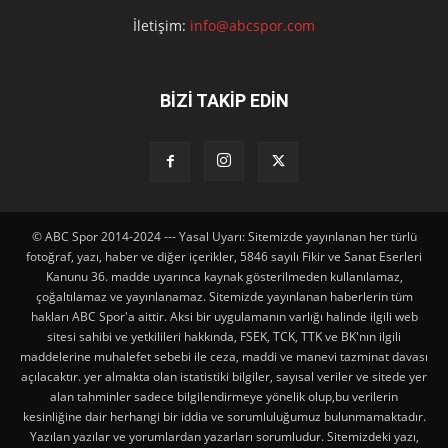
İletişim:
info@abcspor.com
BİZİ TAKİP EDİN
© ABC Spor 2014-2024 --- Yasal Uyarı: Sitemizde yayınlanan her türlü
fotoğraf, yazı, haber ve diğer içerikler, 5846 sayılı Fikir ve Sanat Eserleri
Kanunu 36. madde uyarınca kaynak gösterilmeden kullanılamaz,
çoğaltılamaz ve yayınlanamaz. Sitemizde yayınlanan haberlerin tüm
hakları ABC Spor'a aittir. Aksi bir uygulamanın varlığı halinde ilgili web
sitesi sahibi ve yetkilileri hakkında, FSEK, TCK, TTK ve BK'nın ilgili
maddelerine muhalefet sebebi ile ceza, maddi ve manevi tazminat davası
açılacaktır. yer almakta olan istatistiki bilgiler, sayısal veriler ve sitede yer
alan tahminler sadece bilgilendirmeye yönelik olup,bu verilerin
kesinliğine dair herhangi bir iddia ve sorumluluğumuz bulunmamaktadır.
Yazılan yazılar ve yorumlardan yazarları sorumludur. Sitemizdeki yazı,