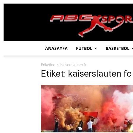
ABC
SPOR
ANASAYFA
FUTBOL
BASKETBOL
Etiketler
Kaiserslauten fc
Etiket: kaiserslauten fc