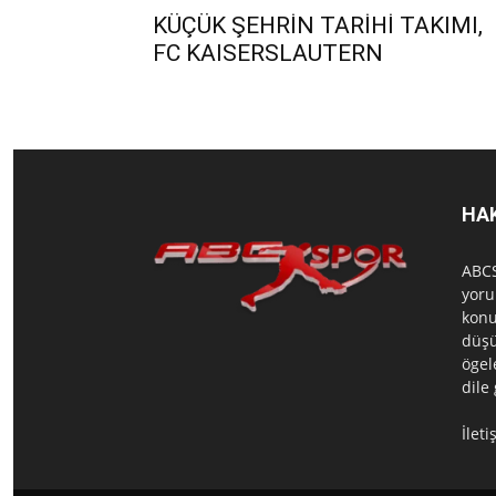
KÜÇÜK ŞEHRİN TARİHİ TAKIMI,
FC KAISERSLAUTERN
HA
ABCS
yoru
konu
düşü
ögel
dile
İlet