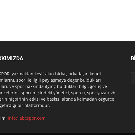
KKIMIZDA
B
POR, yazmaktan keyif alan birkaç arkadaşın kendi
mlarını, spor ile ilgili paylaşmaya değer buldukları
ları, ve spor hakkında ilginç buldukları bilgi, görüş ve
ncelerini, sporun içindeki yönetici, sporcu, spor yazarı vb
erin hiçbirinin etkisi ve baskısı altında kalmadan özgürce
 getirdiği bir platformdur.
işim:
info@abcspor.com