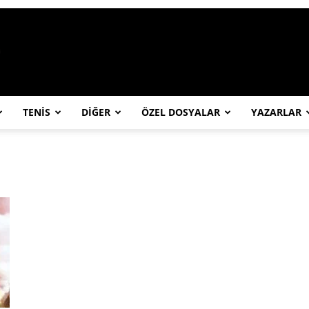
https://abcspor.com/wp-content/uploa
TENİS
DİĞER
ÖZEL DOSYALAR
YAZARLAR