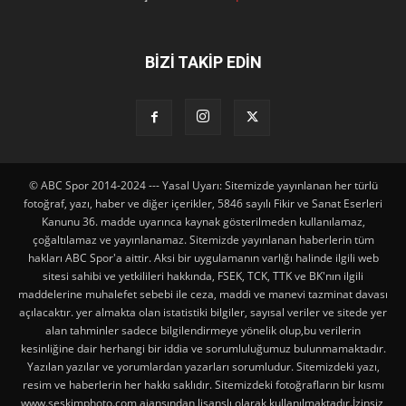
BİZİ TAKİP EDİN
© ABC Spor 2014-2024 --- Yasal Uyarı: Sitemizde yayınlanan her türlü
fotoğraf, yazı, haber ve diğer içerikler, 5846 sayılı Fikir ve Sanat Eserleri
Kanunu 36. madde uyarınca kaynak gösterilmeden kullanılamaz,
çoğaltılamaz ve yayınlanamaz. Sitemizde yayınlanan haberlerin tüm
hakları ABC Spor'a aittir. Aksi bir uygulamanın varlığı halinde ilgili web
sitesi sahibi ve yetkilileri hakkında, FSEK, TCK, TTK ve BK'nın ilgili
maddelerine muhalefet sebebi ile ceza, maddi ve manevi tazminat davası
açılacaktır. yer almakta olan istatistiki bilgiler, sayısal veriler ve sitede yer
alan tahminler sadece bilgilendirmeye yönelik olup,bu verilerin
kesinliğine dair herhangi bir iddia ve sorumluluğumuz bulunmamaktadır.
Yazılan yazılar ve yorumlardan yazarları sorumludur. Sitemizdeki yazı,
resim ve haberlerin her hakkı saklıdır. Sitemizdeki fotoğrafların bir kısmı
www.seskimphoto.com ajansından lisanslı olarak kullanılmaktadır.İzinsiz,