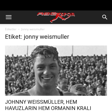
https://abcspor.com/wp-
content/uploads/2020/11/ataturk.jpg
Etiketler
Jonny weismuller
Etiket: jonny weismuller
JOHNNY WEISSMÜLLER, HEM
HAVUZLARIN HEM ORMANIN KRALI