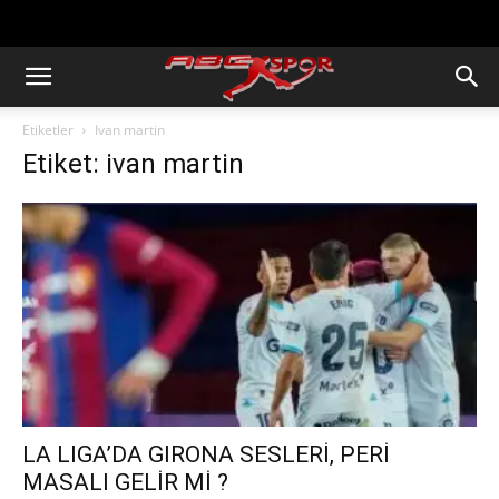
https://abcspor.com/wp-
content/uploads/2020/11/ataturk.jpg
Etiketler
Ivan martin
Etiket: ivan martin
LA LIGA’DA GIRONA SESLERİ, PERİ
MASALI GELİR Mİ ?