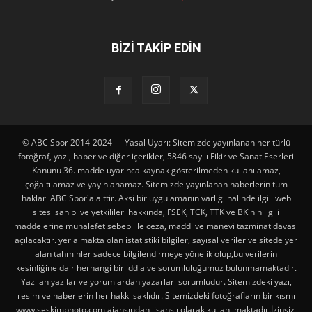
BİZİ TAKİP EDİN
© ABC Spor 2014-2024 --- Yasal Uyarı: Sitemizde yayınlanan her türlü
fotoğraf, yazı, haber ve diğer içerikler, 5846 sayılı Fikir ve Sanat Eserleri
Kanunu 36. madde uyarınca kaynak gösterilmeden kullanılamaz,
çoğaltılamaz ve yayınlanamaz. Sitemizde yayınlanan haberlerin tüm
hakları ABC Spor'a aittir. Aksi bir uygulamanın varlığı halinde ilgili web
sitesi sahibi ve yetkilileri hakkında, FSEK, TCK, TTK ve BK'nın ilgili
maddelerine muhalefet sebebi ile ceza, maddi ve manevi tazminat davası
açılacaktır. yer almakta olan istatistiki bilgiler, sayısal veriler ve sitede yer
alan tahminler sadece bilgilendirmeye yönelik olup,bu verilerin
kesinliğine dair herhangi bir iddia ve sorumluluğumuz bulunmamaktadır.
Yazılan yazılar ve yorumlardan yazarları sorumludur. Sitemizdeki yazı,
resim ve haberlerin her hakkı saklıdır. Sitemizdeki fotoğrafların bir kısmı
www.seskimphoto.com ajansından lisanslı olarak kullanılmaktadır.İzinsiz,