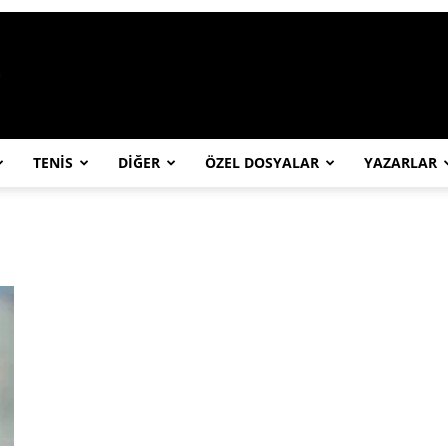
https://abcspor.com/wp-content/uploa
TENİS
DİĞER
ÖZEL DOSYALAR
YAZARLAR