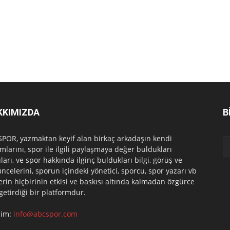
KKIMIZDA
B
POR, yazmaktan keyif alan birkaç arkadaşın kendi
mlarını, spor ile ilgili paylaşmaya değer buldukları
ları, ve spor hakkında ilginç buldukları bilgi, görüş ve
ncelerini, sporun içindeki yönetici, sporcu, spor yazarı vb
erin hiçbirinin etkisi ve baskısı altında kalmadan özgürce
 getirdiği bir platformdur.
işim:
info@abcspor.com