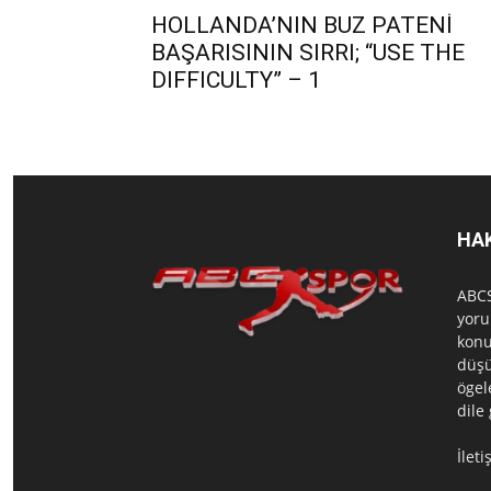
HOLLANDA’NIN BUZ PATENİ
BAŞARISININ SIRRI; “USE THE
DIFFICULTY” – 1
HA
ABCS
yoru
konu
düşü
ögel
dile
İlet