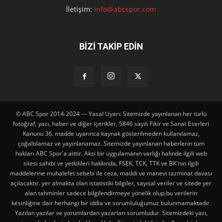
İletişim:
info@abcspor.com
BİZİ TAKİP EDİN
© ABC Spor 2014-2024 --- Yasal Uyarı: Sitemizde yayınlanan her türlü
fotoğraf, yazı, haber ve diğer içerikler, 5846 sayılı Fikir ve Sanat Eserleri
Kanunu 36. madde uyarınca kaynak gösterilmeden kullanılamaz,
çoğaltılamaz ve yayınlanamaz. Sitemizde yayınlanan haberlerin tüm
hakları ABC Spor'a aittir. Aksi bir uygulamanın varlığı halinde ilgili web
sitesi sahibi ve yetkilileri hakkında, FSEK, TCK, TTK ve BK'nın ilgili
maddelerine muhalefet sebebi ile ceza, maddi ve manevi tazminat davası
açılacaktır. yer almakta olan istatistiki bilgiler, sayısal veriler ve sitede yer
alan tahminler sadece bilgilendirmeye yönelik olup,bu verilerin
kesinliğine dair herhangi bir iddia ve sorumluluğumuz bulunmamaktadır.
Yazılan yazılar ve yorumlardan yazarları sorumludur. Sitemizdeki yazı,