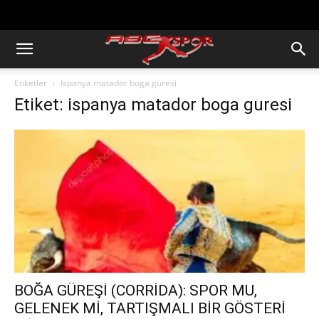
https://abcspor.com/wp-
content/uploads/2020/11/ataturk.jpg
Etiketler
Ispanya matador boga guresi
Etiket: ispanya matador boga guresi
BOĞA GÜREŞİ (CORRİDA): SPOR MU,
GELENEK Mİ, TARTIŞMALI BİR GÖSTERİ