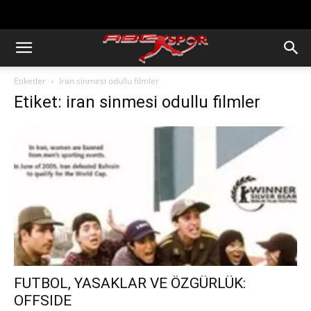
https://abcspor.com/wp-
content/uploads/2020/11/ataturk.jpg
Etiketler
Iran sinmesi odullu filmler
Etiket: iran sinmesi odullu filmler
FUTBOL, YASAKLAR VE ÖZGÜRLÜK:
OFFSIDE