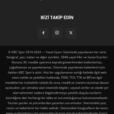
BİZİ TAKİP EDİN
© ABC Spor 2014-2024 --- Yasal Uyarı: Sitemizde yayınlanan her türlü
fotoğraf, yazı, haber ve diğer içerikler, 5846 sayılı Fikir ve Sanat Eserleri
Kanunu 36. madde uyarınca kaynak gösterilmeden kullanılamaz,
çoğaltılamaz ve yayınlanamaz. Sitemizde yayınlanan haberlerin tüm
hakları ABC Spor'a aittir. Aksi bir uygulamanın varlığı halinde ilgili web
sitesi sahibi ve yetkilileri hakkında, FSEK, TCK, TTK ve BK'nın ilgili
maddelerine muhalefet sebebi ile ceza, maddi ve manevi tazminat davası
açılacaktır. yer almakta olan istatistiki bilgiler, sayısal veriler ve sitede yer
alan tahminler sadece bilgilendirmeye yönelik olup,bu verilerin
kesinliğine dair herhangi bir iddia ve sorumluluğumuz bulunmamaktadır.
Yazılan yazılar ve yorumlardan yazarları sorumludur. Sitemizdeki yazı,
resim ve haberlerin her hakkı saklıdır. Sitemizdeki fotoğrafların bir kısmı
www.seskimphoto.com ajansından lisanslı olarak kullanılmaktadır.İzinsiz,