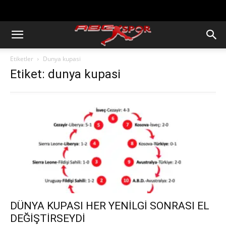
https://abcspor.com/wp-
content/uploads/2020/11/ataturk.jpg
Etiketler
Dunya kupasi
Etiket: dunya kupasi
DÜNYA KUPASI HER YENİLGİ SONRASI EL
DEĞİŞTİRSEYDİ