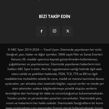
BİZİ TAKİP EDİN
© ABC Spor 2014-2024 --- Yasal Uyarı: Sitemizde yayınlanan her türlü
fotoğraf, yazı, haber ve diğer içerikler, 5846 sayılı Fikir ve Sanat Eserleri
Kanunu 36. madde uyarınca kaynak gösterilmeden kullanılamaz,
çoğaltılamaz ve yayınlanamaz. Sitemizde yayınlanan haberlerin tüm
hakları ABC Spor'a aittir. Aksi bir uygulamanın varlığı halinde ilgili web
sitesi sahibi ve yetkilileri hakkında, FSEK, TCK, TTK ve BK'nın ilgili
maddelerine muhalefet sebebi ile ceza, maddi ve manevi tazminat davası
açılacaktır. yer almakta olan istatistiki bilgiler, sayısal veriler ve sitede yer
alan tahminler sadece bilgilendirmeye yönelik olup,bu verilerin
kesinliğine dair herhangi bir iddia ve sorumluluğumuz bulunmamaktadır.
Yazılan yazılar ve yorumlardan yazarları sorumludur. Sitemizdeki yazı,
resim ve haberlerin her hakkı saklıdır. Sitemizdeki fotoğrafların bir kısmı
www.seskimphoto.com ajansından lisanslı olarak kullanılmaktadır.İzinsiz,