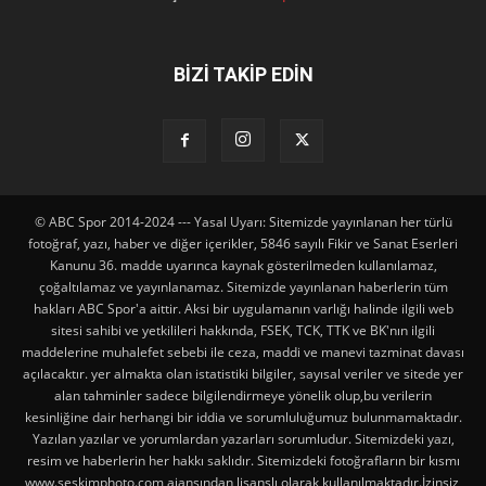
BİZİ TAKİP EDİN
© ABC Spor 2014-2024 --- Yasal Uyarı: Sitemizde yayınlanan her türlü
fotoğraf, yazı, haber ve diğer içerikler, 5846 sayılı Fikir ve Sanat Eserleri
Kanunu 36. madde uyarınca kaynak gösterilmeden kullanılamaz,
çoğaltılamaz ve yayınlanamaz. Sitemizde yayınlanan haberlerin tüm
hakları ABC Spor'a aittir. Aksi bir uygulamanın varlığı halinde ilgili web
sitesi sahibi ve yetkilileri hakkında, FSEK, TCK, TTK ve BK'nın ilgili
maddelerine muhalefet sebebi ile ceza, maddi ve manevi tazminat davası
açılacaktır. yer almakta olan istatistiki bilgiler, sayısal veriler ve sitede yer
alan tahminler sadece bilgilendirmeye yönelik olup,bu verilerin
kesinliğine dair herhangi bir iddia ve sorumluluğumuz bulunmamaktadır.
Yazılan yazılar ve yorumlardan yazarları sorumludur. Sitemizdeki yazı,
resim ve haberlerin her hakkı saklıdır. Sitemizdeki fotoğrafların bir kısmı
www.seskimphoto.com ajansından lisanslı olarak kullanılmaktadır.İzinsiz,