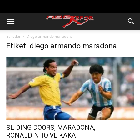
https://abcspor.com/wp-
content/uploads/2020/11/ataturk.jpg
Etiketler
Diego armando maradona
Etiket: diego armando maradona
SLIDING DOORS, MARADONA,
RONALDINHO VE KAKA