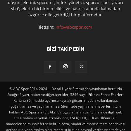
düşüncelerini, sporun içindeki yönetici, sporcu, spor yazarı
vb ögelerin hiçbirinin etkisi ve baskısı altında kalmadan
özgürce dile getirdiği bir platformdur.
İletişim:
info@abcspor.com
BİZİ TAKİP EDİN
© ABC Spor 2014-2024 --- Yasal Uyarı: Sitemizde yayınlanan her türlü
fotoğraf, yazı, haber ve diğer içerikler, 5846 sayılı Fikir ve Sanat Eserleri
Kanunu 36. madde uyarınca kaynak gösterilmeden kullanılamaz,
çoğaltılamaz ve yayınlanamaz. Sitemizde yayınlanan haberlerin tüm
hakları ABC Spor'a aittir. Aksi bir uygulamanın varlığı halinde ilgili web
sitesi sahibi ve yetkilileri hakkında, FSEK, TCK, TTK ve BK'nın ilgili
maddelerine muhalefet sebebi ile ceza, maddi ve manevi tazminat davası
açılacaktır. yer almakta olan istatistiki bilgiler, sayısal veriler ve sitede yer