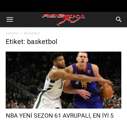
https://abcspor.com/wp-
content/uploads/2020/11/ataturk.jpg
Etiketler
Basketbol
Etiket: basketbol
NBA YENİ SEZON 61 AVRUPALI, EN İYİ 5