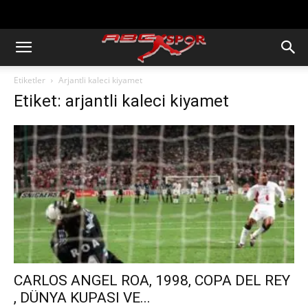
https://abcspor.com/wp-
content/uploads/2020/11/ataturk.jpg
Etiketler
Arjantli kaleci kiyamet
Etiket: arjantli kaleci kiyamet
CARLOS ANGEL ROA, 1998, COPA DEL REY
, DÜNYA KUPASI VE...