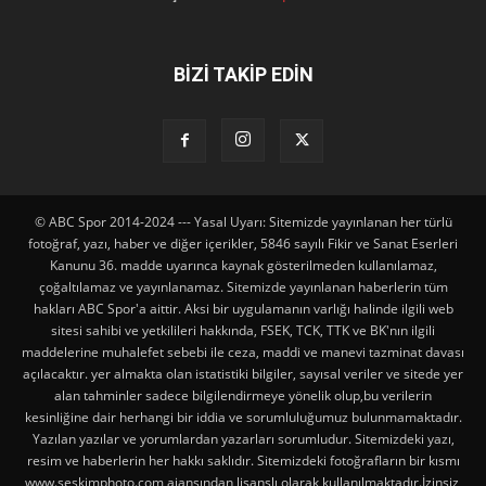
BİZİ TAKİP EDİN
© ABC Spor 2014-2024 --- Yasal Uyarı: Sitemizde yayınlanan her türlü
fotoğraf, yazı, haber ve diğer içerikler, 5846 sayılı Fikir ve Sanat Eserleri
Kanunu 36. madde uyarınca kaynak gösterilmeden kullanılamaz,
çoğaltılamaz ve yayınlanamaz. Sitemizde yayınlanan haberlerin tüm
hakları ABC Spor'a aittir. Aksi bir uygulamanın varlığı halinde ilgili web
sitesi sahibi ve yetkilileri hakkında, FSEK, TCK, TTK ve BK'nın ilgili
maddelerine muhalefet sebebi ile ceza, maddi ve manevi tazminat davası
açılacaktır. yer almakta olan istatistiki bilgiler, sayısal veriler ve sitede yer
alan tahminler sadece bilgilendirmeye yönelik olup,bu verilerin
kesinliğine dair herhangi bir iddia ve sorumluluğumuz bulunmamaktadır.
Yazılan yazılar ve yorumlardan yazarları sorumludur. Sitemizdeki yazı,
resim ve haberlerin her hakkı saklıdır. Sitemizdeki fotoğrafların bir kısmı
www.seskimphoto.com ajansından lisanslı olarak kullanılmaktadır.İzinsiz,