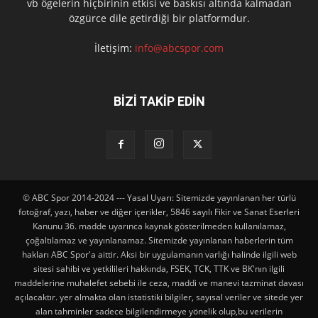
vb ögelerin hiçbirinin etkisi ve baskısı altında kalmadan
özgürce dile getirdiği bir platformdur.
İletişim:
info@abcspor.com
BİZİ TAKİP EDİN
© ABC Spor 2014-2024 --- Yasal Uyarı: Sitemizde yayınlanan her türlü
fotoğraf, yazı, haber ve diğer içerikler, 5846 sayılı Fikir ve Sanat Eserleri
Kanunu 36. madde uyarınca kaynak gösterilmeden kullanılamaz,
çoğaltılamaz ve yayınlanamaz. Sitemizde yayınlanan haberlerin tüm
hakları ABC Spor'a aittir. Aksi bir uygulamanın varlığı halinde ilgili web
sitesi sahibi ve yetkilileri hakkında, FSEK, TCK, TTK ve BK'nın ilgili
maddelerine muhalefet sebebi ile ceza, maddi ve manevi tazminat davası
açılacaktır. yer almakta olan istatistiki bilgiler, sayısal veriler ve sitede yer
alan tahminler sadece bilgilendirmeye yönelik olup,bu verilerin