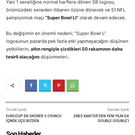
Yani 1 seneliğine normal harflere dönen SB logosu,
önümüzdeki seneden itibaren özüne dönecek ve 51.NFL
şampiyonluk maçı
“Super Bowl LI”
olarak devam edecek.
Bu değişimin en önemli nedeni; “Super Bowl L”
logosunun pazarda pek fazla etki yapmayacağını düşünen
yetkililerin,
altın rengiyle çizdikleri 50 rakamının daha
tesirli olacağını
düşünmeleri..
Önceki İçerik
Sonraki İçerik
EUROCUP EN SKORER 5 OYUNCU
ENES KANTER’DEN YENİ YILIN İLK
İÇİNDE ÜÇÜ BİZDEN..
DOUBLE-DOUBLE’I
Son Haberler