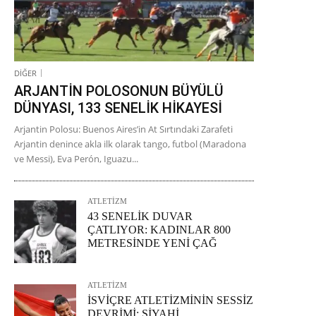
DİĞER
ARJANTİN POLOSONUN BÜYÜLÜ
DÜNYASI, 133 SENELİK HİKAYESİ
Arjantin Polosu: Buenos Aires’in At Sırtındaki Zarafeti
Arjantin denince akla ilk olarak tango, futbol (Maradona
ve Messi), Eva Perón, Iguazu...
ATLETİZM
43 SENELİK DUVAR
ÇATLIYOR: KADINLAR 800
METRESİNDE YENİ ÇAĞ
ATLETİZM
İSVİÇRE ATLETİZMİNİN SESSİZ
DEVRİMİ: SİYAHİ