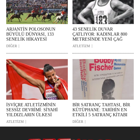
ARJANTİN POLOSONUN
43 SENELİK DUVAR
BÜYÜLÜ DÜNYASI, 133
ÇATLIYOR: KADINLAR 800
SENELİK HİKAYESİ
METRESİNDE YENİ ÇAĞ
DİĞER
ATLETİZM
İSVİÇRE ATLETİZMİNİN
BİR SATRANÇ TAHTASI, BİR
SESSİZ DEVRİMİ: SİYAHİ
KÜTÜPHANE: TARİHİN EN
YILDIZLARIN ÜLKESİ
ETKİLİ 5 SATRANÇ KİTABI
ATLETİZM
DİĞER