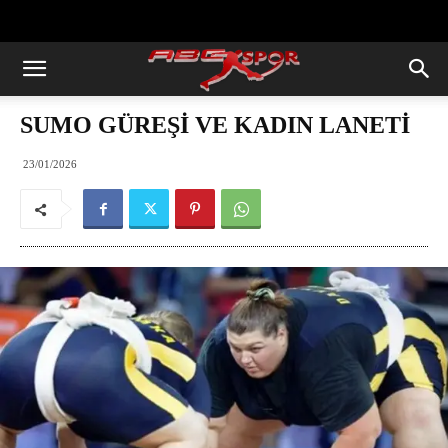
https://abcspor.com/wp-
content/uploads/2020/11/ataturk.jpg
SUMO GÜREŞİ VE KADIN LANETİ
23/01/2026