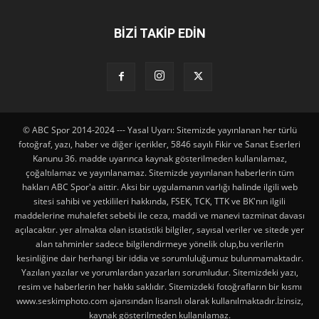
BİZİ TAKİP EDİN
© ABC Spor 2014-2024 --- Yasal Uyarı: Sitemizde yayınlanan her türlü
fotoğraf, yazı, haber ve diğer içerikler, 5846 sayılı Fikir ve Sanat Eserleri
Kanunu 36. madde uyarınca kaynak gösterilmeden kullanılamaz,
çoğaltılamaz ve yayınlanamaz. Sitemizde yayınlanan haberlerin tüm
hakları ABC Spor'a aittir. Aksi bir uygulamanın varlığı halinde ilgili web
sitesi sahibi ve yetkilileri hakkında, FSEK, TCK, TTK ve BK'nın ilgili
maddelerine muhalefet sebebi ile ceza, maddi ve manevi tazminat davası
açılacaktır. yer almakta olan istatistiki bilgiler, sayısal veriler ve sitede yer
alan tahminler sadece bilgilendirmeye yönelik olup,bu verilerin
kesinliğine dair herhangi bir iddia ve sorumluluğumuz bulunmamaktadır.
Yazılan yazılar ve yorumlardan yazarları sorumludur. Sitemizdeki yazı,
resim ve haberlerin her hakkı saklıdır. Sitemizdeki fotoğrafların bir kısmı
www.seskimphoto.com ajansından lisanslı olarak kullanılmaktadır.İzinsiz,
kaynak gösterilmeden kullanılamaz.