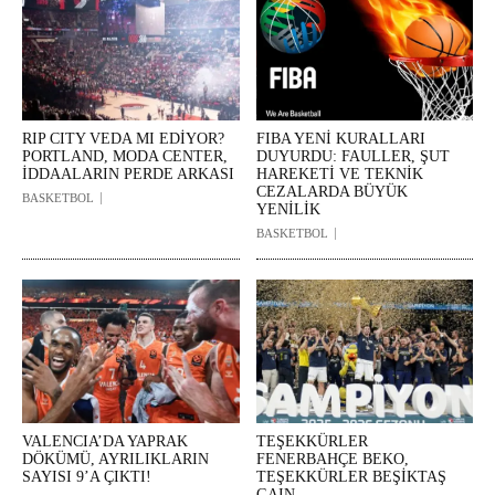
RIP CITY VEDA MI EDİYOR?
FIBA YENİ KURALLARI
PORTLAND, MODA CENTER,
DUYURDU: FAULLER, ŞUT
İDDAALARIN PERDE ARKASI
HAREKETİ VE TEKNİK
CEZALARDA BÜYÜK
BASKETBOL
YENİLİK
BASKETBOL
VALENCIA’DA YAPRAK
TEŞEKKÜRLER
DÖKÜMÜ, AYRILIKLARIN
FENERBAHÇE BEKO,
SAYISI 9’A ÇIKTI!
TEŞEKKÜRLER BEŞİKTAŞ
GAIN