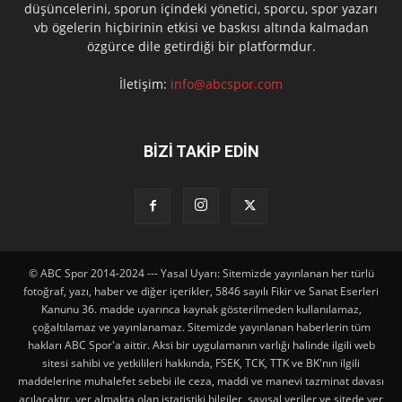
düşüncelerini, sporun içindeki yönetici, sporcu, spor yazarı
vb ögelerin hiçbirinin etkisi ve baskısı altında kalmadan
özgürce dile getirdiği bir platformdur.
İletişim:
info@abcspor.com
BİZİ TAKİP EDİN
© ABC Spor 2014-2024 --- Yasal Uyarı: Sitemizde yayınlanan her türlü
fotoğraf, yazı, haber ve diğer içerikler, 5846 sayılı Fikir ve Sanat Eserleri
Kanunu 36. madde uyarınca kaynak gösterilmeden kullanılamaz,
çoğaltılamaz ve yayınlanamaz. Sitemizde yayınlanan haberlerin tüm
hakları ABC Spor'a aittir. Aksi bir uygulamanın varlığı halinde ilgili web
sitesi sahibi ve yetkilileri hakkında, FSEK, TCK, TTK ve BK'nın ilgili
maddelerine muhalefet sebebi ile ceza, maddi ve manevi tazminat davası
açılacaktır. yer almakta olan istatistiki bilgiler, sayısal veriler ve sitede yer