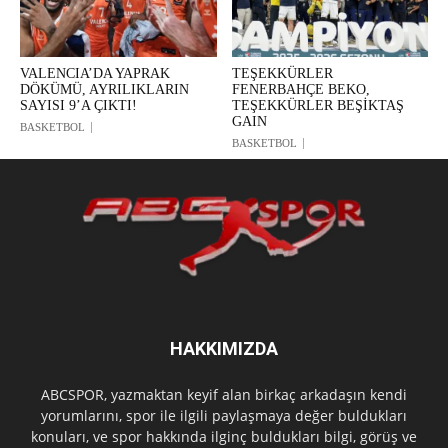
VALENCIA’DA YAPRAK
TEŞEKKÜRLER
DÖKÜMÜ, AYRILIKLARIN
FENERBAHÇE BEKO,
SAYISI 9’A ÇIKTI!
TEŞEKKÜRLER BEŞİKTAŞ
GAIN
BASKETBOL
BASKETBOL
HAKKIMIZDA
ABCSPOR, yazmaktan keyif alan birkaç arkadaşın kendi
yorumlarını, spor ile ilgili paylaşmaya değer buldukları
konuları, ve spor hakkında ilginç buldukları bilgi, görüş ve