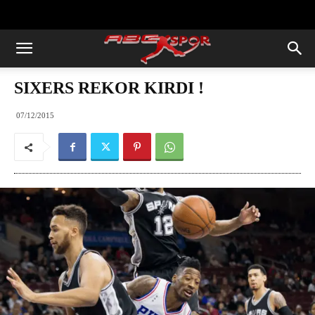
https://abcspor.com/wp-
content/uploads/2020/11/ataturk.jpg
SIXERS REKOR KIRDI !
07/12/2015