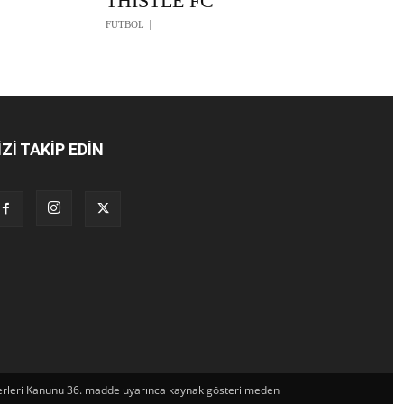
THISTLE FC
FUTBOL
İZİ TAKİP EDİN
t Eserleri Kanunu 36. madde uyarınca kaynak gösterilmeden