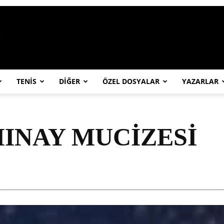
https://abcspor.com/wp-content/uploa
TENİS
DİĞER
ÖZEL DOSYALAR
YAZARLAR
INAY MUCİZESİ