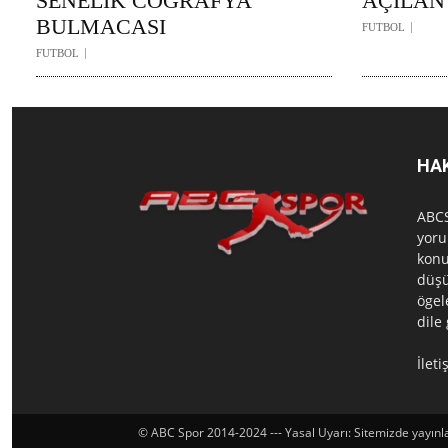
SENELİK COĞRAFYA
AÇILAN
BULMACASI
FUTBOL
FUTBOL
HA
ABCS
yoru
konu
düşü
ögel
dile
İlet
© ABC Spor 2014-2024 --- Yasal Uyarı: Sitemizde yayınlan