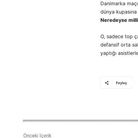
Danimarka maçın
dünya kupasına 
Neredeyse mill
O, sadece top ç
defansif orta sa
yaptığı asistler
Paylaş
Önceki İçerik