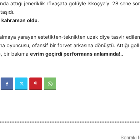
da attığı jeneriklik rövaşata golüyle İskoçya’yı 28 sene so
taşıdı.
i kahraman oldu.
almaya yarayan estetikten-teknikten uzak diye tasvir edilen
ha oyuncusu, ofansif bir forvet arkasına dönüştü. Attığı goll
le, bir bakıma
evrim geçirdi performans anlamında!..
Sonraki İ