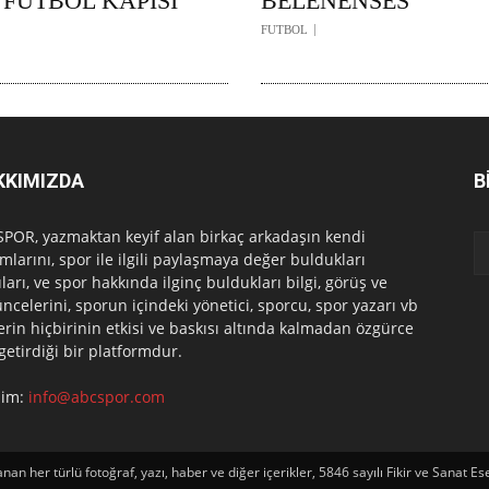
 FUTBOL KAPISI
BELENENSES
FUTBOL
KKIMIZDA
B
POR, yazmaktan keyif alan birkaç arkadaşın kendi
mlarını, spor ile ilgili paylaşmaya değer buldukları
ları, ve spor hakkında ilginç buldukları bilgi, görüş ve
ncelerini, sporun içindeki yönetici, sporcu, spor yazarı vb
erin hiçbirinin etkisi ve baskısı altında kalmadan özgürce
 getirdiği bir platformdur.
işim:
info@abcspor.com
an her türlü fotoğraf, yazı, haber ve diğer içerikler, 5846 sayılı Fikir ve Sana