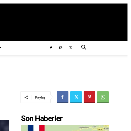
ds/2020/11/ataturk.jpg
Paylaş
Son Haberler