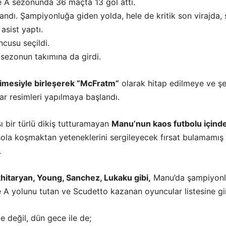
ie A sezonunda 36 maçta 13 gol attı.
zandı. Şampiyonluğa giden yolda, hele de kritik son virajda,
asist yaptı.
cusu seçildi.
 sezonun takımına da girdi.
limesiyle birleşerek “McFratm”
olarak hitap edilmeye ve şe
r resimleri yapılmaya başlandı.
 bir türlü dikiş tutturamayan
Manu’nun kaos futbolu içinde
ola koşmaktan yeteneklerini sergileyecek fırsat bulamamış
.
itaryan, Young, Sanchez, Lukaku gibi,
Manu’da şampiyon
 A yolunu tutan ve Scudetto kazanan oyuncular listesine gir
e değil, dün gece ile de;