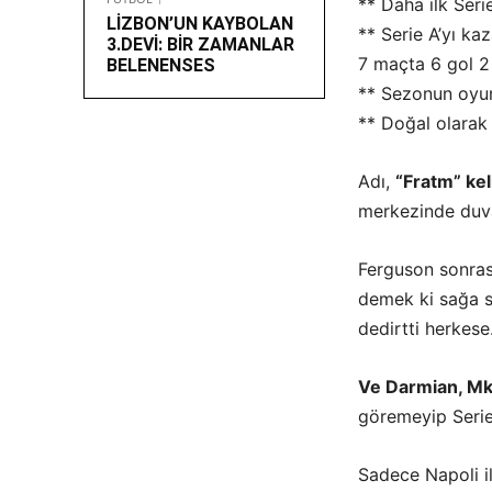
** Daha ilk Ser
LİZBON’UN KAYBOLAN
** Serie A’yı ka
3.DEVİ: BİR ZAMANLAR
7 maçta 6 gol 2 
BELENENSES
** Sezonun oyun
** Doğal olarak
Adı,
“Fratm” ke
merkezinde duva
Ferguson sonrası
demek ki sağa s
dedirtti herkese
Ve Darmian, Mkh
göremeyip Serie
Sadece Napoli il