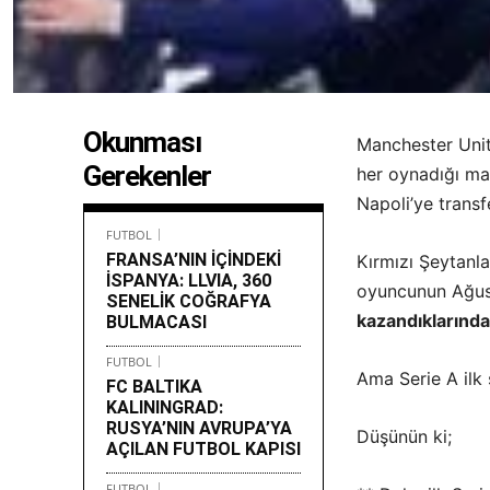
Okunması
Manchester Unit
Gerekenler
her oynadığı ma
Napoli’ye transf
FUTBOL
FRANSA’NIN İÇİNDEKİ
Kırmızı Şeytanl
İSPANYA: LLVIA, 360
oyuncunun Ağust
SENELİK COĞRAFYA
kazandıklarında
BULMACASI
FUTBOL
Ama Serie A ilk 
FC BALTIKA
KALININGRAD:
RUSYA’NIN AVRUPA’YA
Düşünün ki;
AÇILAN FUTBOL KAPISI
FUTBOL