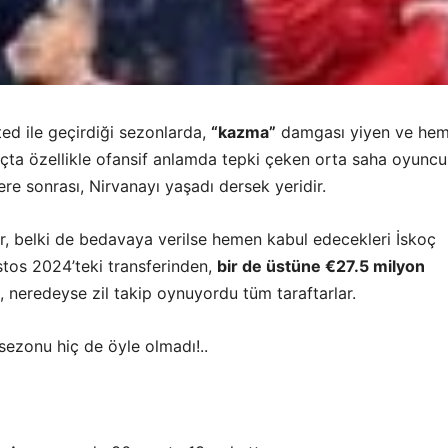
ed ile geçirdiği sezonlarda,
“kazma”
damgası yiyen ve he
çta özellikle ofansif anlamda tepki çeken orta saha oyuncu
ere sonrası, Nirvanayı yaşadı dersek yeridir.
ar, belki de bedavaya verilse hemen kabul edecekleri İskoç
os 2024’teki transferinden,
bir de üstüne €27.5 milyon
, neredeyse zil takip oynuyordu tüm taraftarlar.
sezonu hiç de öyle olmadı!..