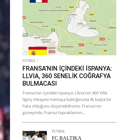
FUTBOL
FRANSA’NIN İÇİNDEKİ İSPANYA:
LLVIA, 360 SENELİK COĞRAFYA
BULMACASI
Fransa'nın İçindeki İspanya: Llívia'nın 360 Yıllık
İlginç Hikayesi Haritaya baktığınızda ilk başta bir
hata olduğunu düşünebilirsiniz. Fransa'nın
güneyinde, Fransız topraklarının...
FUTBOL
FC BALTIKA