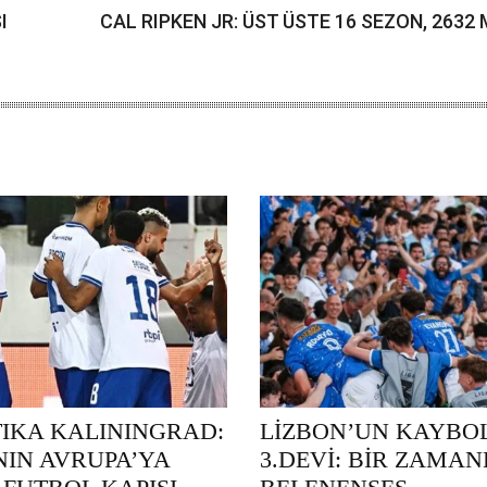
I
CAL RIPKEN JR: ÜST ÜSTE 16 SEZON, 2632
TIKA KALININGRAD:
LİZBON’UN KAYBO
NIN AVRUPA’YA
3.DEVİ: BİR ZAMA