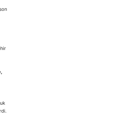
 son
hir
,
luk
di.