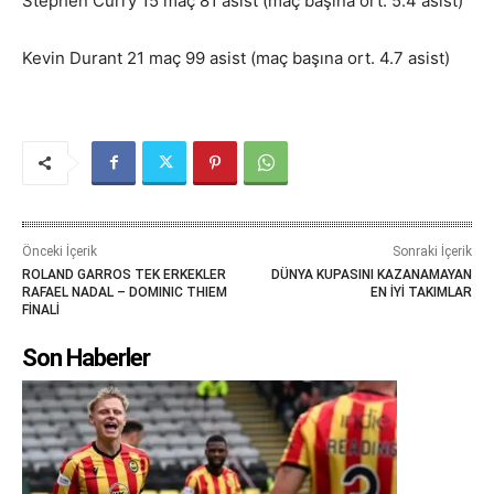
Stephen Curry 15 maç 81 asist (maç başına ort. 5.4 asist)
Kevin Durant 21 maç 99 asist (maç başına ort. 4.7 asist)
Önceki İçerik
Sonraki İçerik
ROLAND GARROS TEK ERKEKLER
DÜNYA KUPASINI KAZANAMAYAN
RAFAEL NADAL – DOMINIC THIEM
EN İYİ TAKIMLAR
FİNALİ
Son Haberler