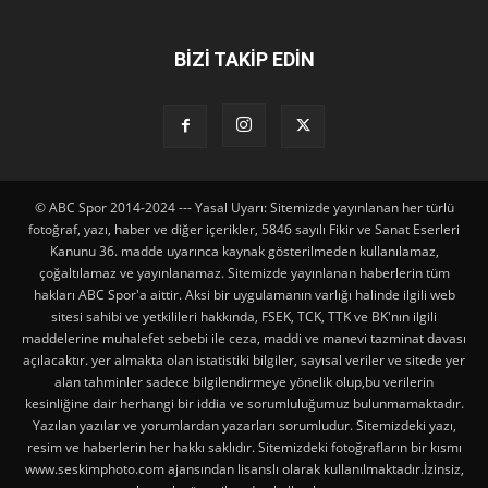
BİZİ TAKİP EDİN
© ABC Spor 2014-2024 --- Yasal Uyarı: Sitemizde yayınlanan her türlü
fotoğraf, yazı, haber ve diğer içerikler, 5846 sayılı Fikir ve Sanat Eserleri
Kanunu 36. madde uyarınca kaynak gösterilmeden kullanılamaz,
çoğaltılamaz ve yayınlanamaz. Sitemizde yayınlanan haberlerin tüm
hakları ABC Spor'a aittir. Aksi bir uygulamanın varlığı halinde ilgili web
sitesi sahibi ve yetkilileri hakkında, FSEK, TCK, TTK ve BK'nın ilgili
maddelerine muhalefet sebebi ile ceza, maddi ve manevi tazminat davası
açılacaktır. yer almakta olan istatistiki bilgiler, sayısal veriler ve sitede yer
alan tahminler sadece bilgilendirmeye yönelik olup,bu verilerin
kesinliğine dair herhangi bir iddia ve sorumluluğumuz bulunmamaktadır.
Yazılan yazılar ve yorumlardan yazarları sorumludur. Sitemizdeki yazı,
resim ve haberlerin her hakkı saklıdır. Sitemizdeki fotoğrafların bir kısmı
www.seskimphoto.com ajansından lisanslı olarak kullanılmaktadır.İzinsiz,