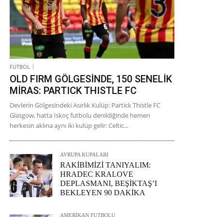
FUTBOL
OLD FIRM GÖLGESİNDE, 150 SENELİK
MİRAS: PARTICK THISTLE FC
Devlerin Gölgesindeki Asırlık Kulüp: Partick Thistle FC
Glasgow, hatta İskoç futbolu denildiğinde hemen
herkesin aklına aynı iki kulüp gelir: Celtic...
AVRUPA KUPALARI
RAKİBİMİZİ TANIYALIM:
HRADEC KRALOVE
DEPLASMANI, BEŞİKTAŞ’I
BEKLEYEN 90 DAKİKA
AMERİKAN FUTBOLU