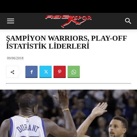
https://abcspor.com/wp-
content/uploads/2020/11/ataturk.jpg
ŞAMPİYON WARRIORS, PLAY-OFF
İSTATİSTİK LİDERLERİ
09/06/2018