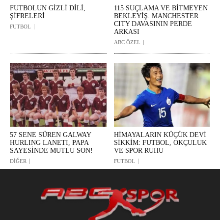
FUTBOLUN GİZLİ DİLİ,
115 SUÇLAMA VE BİTMEYEN
ŞİFRELERİ
BEKLEYİŞ: MANCHESTER
CITY DAVASININ PERDE
FUTBOL
ARKASI
ABC ÖZEL
57 SENE SÜREN GALWAY
HİMAYALARIN KÜÇÜK DEVİ
HURLING LANETI, PAPA
SİKKİM: FUTBOL, OKÇULUK
SAYESİNDE MUTLU SON!
VE SPOR RUHU
DİĞER
FUTBOL