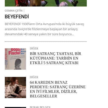
OSMAN ÇETİN
BEYEFENDİ
BEYEFENDİ 1930’ların Orta Avrupası’nda iki büyük savaş
arasında İsviçre’de filizlenmeye başlayan bir anlayış
devamındaki 40 seneye yakın bir süre boyunca...
DİĞER
BİR SATRANÇ TAHTASI, BİR
KÜTÜPHANE: TARİHİN EN
ETKİLİ 5 SATRANÇ KİTABI
DİĞER
64 KAREDEN BEYAZ
PERDEYE: SATRANÇ ÜZERİNE
EN İYİ FİLMLER, DİZİLER,
BELGESELLER
BURAK BELGEN