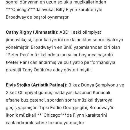
sonra, dünyanın en uzun soluklu müzikallerinden
**”Chicago”**da avukat Billy Flynn karakteriyle
Broadway’de başrol oynamıştır.
Cathy Rigby (Jimnastik):
ABD’li eski olimpiyat
jimnastikçisi, spor kariyerini noktaladıktan sonra tiyatroya
yönelmiştir. Broadway’in en ünlü yapımlarından biri olan
“Peter Pan” müzikalinde uzun yıllar boyunca başrolü
(Peter Pan) canlandırmış ve bu tiyatro performansıyla
prestijli Tony Ödülü’ne aday gösterilmiştir.
Elvis Stojko (Artistik Patinaj):
3 kez Dünya Şampiyonu ve
2 kez Olimpiyat gümüş madalyası kazanan Kanadalı
efsane buz patenci, spordan sonra müzikal tiyatroya
geçiş yapmıştır. Tıpkı Eddie George gibi, Broadway’in
ikonik müzikali **”Chicago”**da Flynn karakterini
canlandırarak sahne tozunu yutmuştur