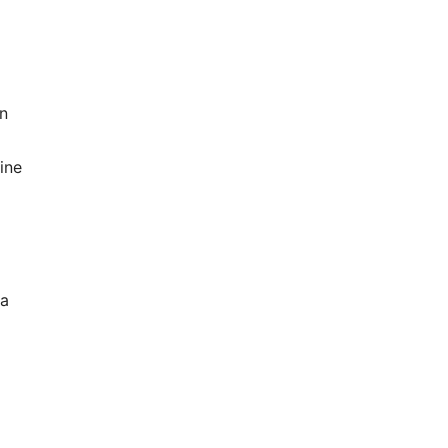
an
ine
da