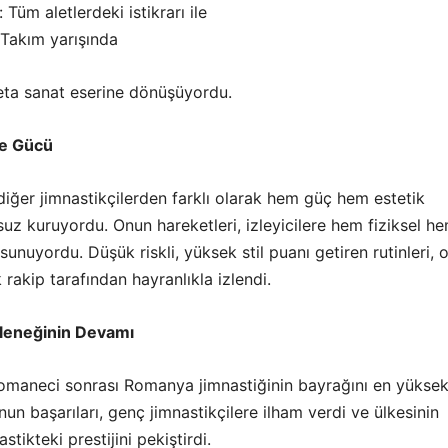
üm aletlerdeki istikrarı ile
Takım yarışında
eta sanat eserine dönüşüyordu.
ve Gücü
 diğer jimnastikçilerden farklı olarak hem güç hem estetik
uz kuruyordu. Onun hareketleri, izleyicilere hem fiziksel h
sunuyordu. Düşük riskli, yüksek stil puanı getiren rutinleri, 
akip tarafından hayranlıkla izlendi.
leneğinin Devamı
Comaneci sonrası Romanya jimnastiğinin bayrağını en yükse
Onun başarıları, genç jimnastikçilere ilham verdi ve ülkesinin
astikteki prestijini pekiştirdi.