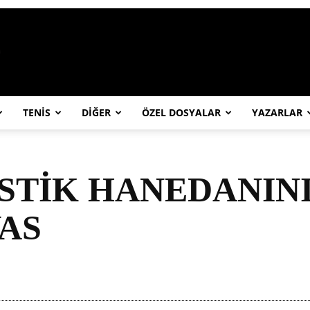
https://abcspor.com/wp-content/uploa
TENİS
DİĞER
ÖZEL DOSYALAR
YAZARLAR
STİK HANEDANINI
VAS