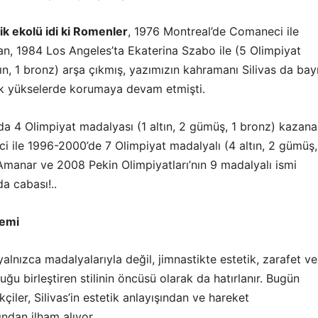
ik ekolü idi ki Romenler
, 1976 Montreal’de Comaneci ile
n, 1984 Los Angeles’ta Ekaterina Szabo ile (5 Olimpiyat
ın, 1 bronz) arşa çıkmış, yazımızın kahramanı Silivas da bay
k yükselerde korumaya devam etmişti.
da 4 Olimpiyat madalyası (1 altın, 2 gümüş, 1 bronz) kazan
ci ile 1996-2000’de 7 Olimpiyat madalyalı (4 altın, 2 gümüş,
manar ve 2008 Pekin Olimpiyatları’nın 9 madalyalı ismi
a cabası!..
nemi
 yalnızca madalyalarıyla değil, jimnastikte estetik, zarafet ve
uğu birleştiren stilinin öncüsü olarak da hatırlanır. Bugün
çiler, Silivas’in estetik anlayışından ve hareket
ndan ilham alıyor.