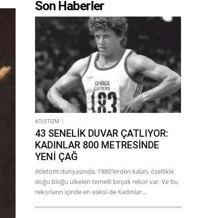
Son Haberler
ATLETİZM
43 SENELİK DUVAR ÇATLIYOR:
KADINLAR 800 METRESİNDE
YENİ ÇAĞ
Atletizm dünyasında, 1980'lerden kalan, özellikle
doğu bloğu ülkeleri temelli birçok rekor var. Ve bu
rekorların içinde en eskisi de Kadınlar...