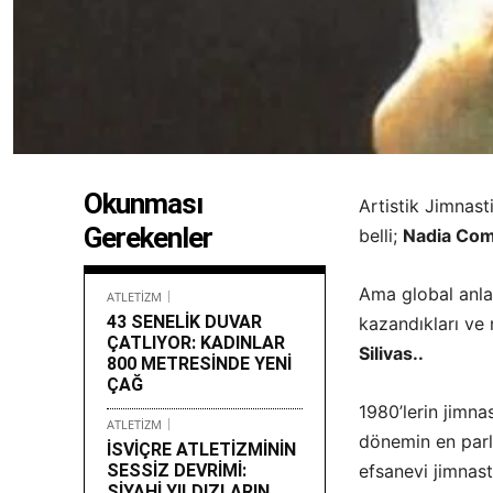
Okunması
Artistik Jimnas
Gerekenler
belli;
Nadia Com
Ama global anla
ATLETİZM
43 SENELİK DUVAR
kazandıkları ve 
ÇATLIYOR: KADINLAR
Silivas..
800 METRESİNDE YENİ
ÇAĞ
1980’lerin jimna
ATLETİZM
dönemin en parla
İSVİÇRE ATLETİZMİNİN
SESSİZ DEVRİMİ:
efsanevi jimnast
SİYAHİ YILDIZLARIN