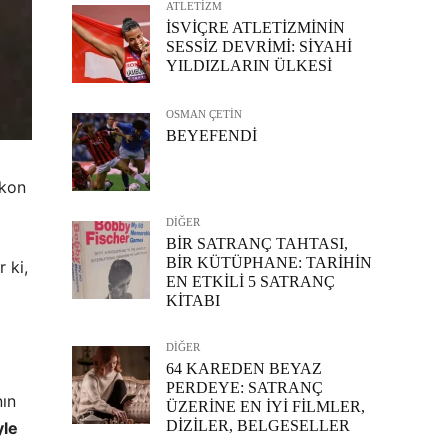
ATLETİZM
İSVİÇRE ATLETİZMİNİN
SESSİZ DEVRİMİ: SİYAHİ
YILDIZLARIN ÜLKESİ
OSMAN ÇETİN
BEYEFENDİ
ikon
DİĞER
BİR SATRANÇ TAHTASI,
BİR KÜTÜPHANE: TARİHİN
 ki,
EN ETKİLİ 5 SATRANÇ
KİTABI
DİĞER
64 KAREDEN BEYAZ
PERDEYE: SATRANÇ
nın
ÜZERİNE EN İYİ FİLMLER,
DİZİLER, BELGESELLER
yle