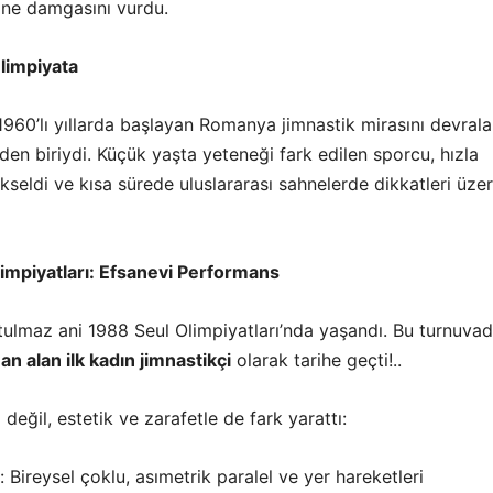
ine damgasını vurdu.
limpiyata
 1960’lı yıllarda başlayan Romanya jimnastik mirasını devral
en biriydi. Küçük yaşta yeteneği fark edilen sporcu, hızla
kseldi ve kısa sürede uluslararası sahnelerde dikkatleri üzer
impiyatları: Efsanevi Performans
utulmaz ani 1988 Seul Olimpiyatları’nda yaşandı. Bu turnuva
an alan ilk kadın jimnastikçi
olarak tarihe geçti!..
değil, estetik ve zarafetle de fark yarattı:
: Bireysel çoklu, asımetrik paralel ve yer hareketleri