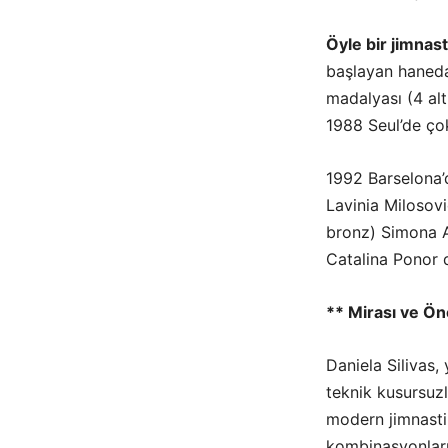
Öyle bir jimnast
başlayan haneda
madalyası (4 alt
1988 Seul’de ço
1992 Barselona’
Lavinia Milosovi
bronz) Simona A
Catalina Ponor d
** Mirası ve Ö
Daniela Silivas,
teknik kusursuzl
modern jimnastik
kombinasyonları