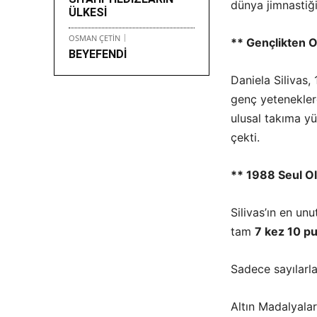
dünya jimnastiğ
ÜLKESİ
OSMAN ÇETİN
** Gençlikten O
BEYEFENDİ
Daniela Silivas,
genç yeteneklerd
ulusal takıma yü
çekti.
** 1988 Seul Ol
Silivas’ın en un
tam
7 kez 10 pu
Sadece sayılarla 
Altın Madalyalar