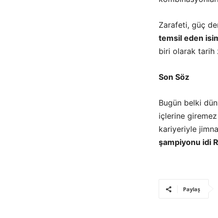
Zarafeti, güç d
temsil eden isi
biri olarak tari
Son Söz
Bugün belki düny
içlerine giremez
kariyeriyle jimna
şampiyonu idi 
Paylaş