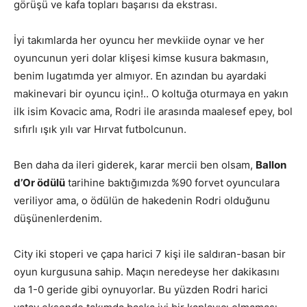
görüşü ve kafa topları başarısı da ekstrası.
İyi takımlarda her oyuncu her mevkiide oynar ve her
oyuncunun yeri dolar klişesi kimse kusura bakmasın,
benim lugatımda yer almıyor. En azından bu ayardaki
makinevari bir oyuncu için!.. O koltuğa oturmaya en yakın
ilk isim Kovacic ama, Rodri ile arasında maalesef epey, bol
sıfırlı ışık yılı var Hırvat futbolcunun.
Ben daha da ileri giderek, karar mercii ben olsam,
Ballon
d’Or ödülü
tarihine baktığımızda %90 forvet oyunculara
veriliyor ama, o ödülün de hakedenin Rodri olduğunu
düşünenlerdenim.
City iki stoperi ve çapa harici 7 kişi ile saldıran-basan bir
oyun kurgusuna sahip. Maçın neredeyse her dakikasını
da 1-0 geride gibi oynuyorlar. Bu yüzden Rodri harici