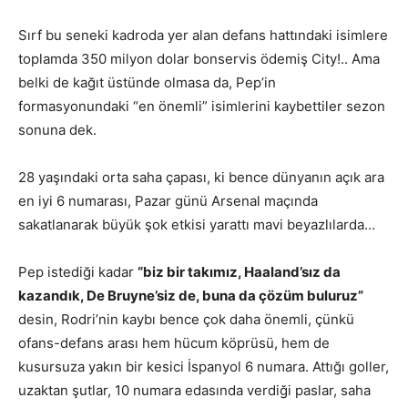
Sırf bu seneki kadroda yer alan defans hattındaki isimlere
toplamda 350 milyon dolar bonservis ödemiş City!.. Ama
belki de kağıt üstünde olmasa da, Pep’in
formasyonundaki “en önemli” isimlerini kaybettiler sezon
sonuna dek.
28 yaşındaki orta saha çapası, ki bence dünyanın açık ara
en iyi 6 numarası, Pazar günü Arsenal maçında
sakatlanarak büyük şok etkisi yarattı mavi beyazlılarda…
Pep istediği kadar
“biz bir takımız, Haaland’sız da
kazandık, De Bruyne’siz de, buna da çözüm buluruz”
desin, Rodri’nin kaybı bence çok daha önemli, çünkü
ofans-defans arası hem hücum köprüsü, hem de
kusursuza yakın bir kesici İspanyol 6 numara. Attığı goller,
uzaktan şutlar, 10 numara edasında verdiği paslar, saha