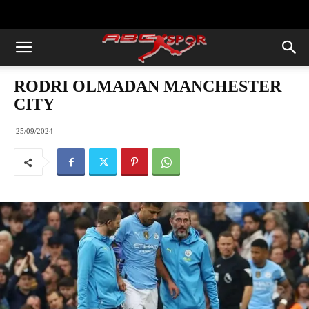
https://abcspor.com/wp-
content/uploads/2020/11/ataturk.jpg
RODRI OLMADAN MANCHESTER
CITY
25/09/2024