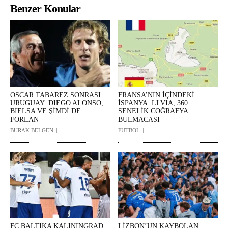
Benzer Konular
OSCAR TABAREZ SONRASI
FRANSA’NIN İÇİNDEKİ
URUGUAY: DIEGO ALONSO,
İSPANYA: LLVIA, 360
BIELSA VE ŞİMDİ DE
SENELİK COĞRAFYA
FORLAN
BULMACASI
BURAK BELGEN
FUTBOL
FC BALTIKA KALININGRAD:
LİZBON’UN KAYBOLAN