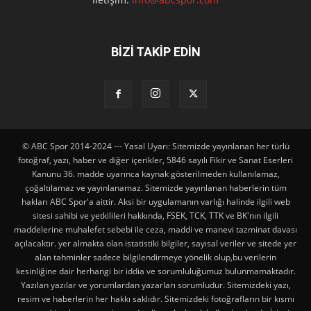
BİZİ TAKİP EDİN
© ABC Spor 2014-2024 --- Yasal Uyarı: Sitemizde yayınlanan her türlü
fotoğraf, yazı, haber ve diğer içerikler, 5846 sayılı Fikir ve Sanat Eserleri
Kanunu 36. madde uyarınca kaynak gösterilmeden kullanılamaz,
çoğaltılamaz ve yayınlanamaz. Sitemizde yayınlanan haberlerin tüm
hakları ABC Spor'a aittir. Aksi bir uygulamanın varlığı halinde ilgili web
sitesi sahibi ve yetkilileri hakkında, FSEK, TCK, TTK ve BK'nın ilgili
maddelerine muhalefet sebebi ile ceza, maddi ve manevi tazminat davası
açılacaktır. yer almakta olan istatistiki bilgiler, sayısal veriler ve sitede yer
alan tahminler sadece bilgilendirmeye yönelik olup,bu verilerin
kesinliğine dair herhangi bir iddia ve sorumluluğumuz bulunmamaktadır.
Yazılan yazılar ve yorumlardan yazarları sorumludur. Sitemizdeki yazı,
resim ve haberlerin her hakkı saklıdır. Sitemizdeki fotoğrafların bir kısmı