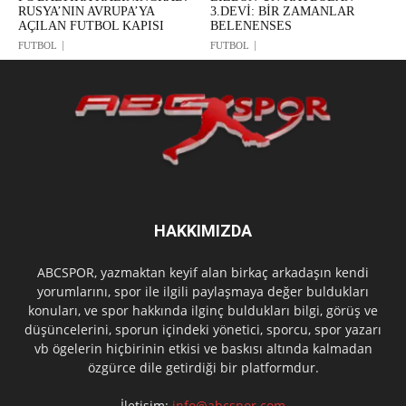
RUSYA’NIN AVRUPA’YA
3.DEVİ: BİR ZAMANLAR
AÇILAN FUTBOL KAPISI
BELENENSES
FUTBOL
FUTBOL
HAKKIMIZDA
ABCSPOR, yazmaktan keyif alan birkaç arkadaşın kendi
yorumlarını, spor ile ilgili paylaşmaya değer buldukları
konuları, ve spor hakkında ilginç buldukları bilgi, görüş ve
düşüncelerini, sporun içindeki yönetici, sporcu, spor yazarı
vb ögelerin hiçbirinin etkisi ve baskısı altında kalmadan
özgürce dile getirdiği bir platformdur.
İletişim:
info@abcspor.com