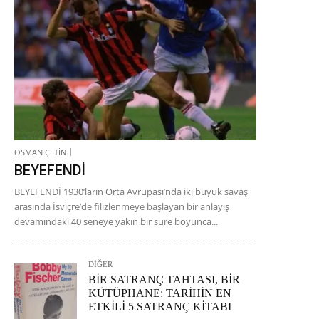
OSMAN ÇETİN
BEYEFENDİ
BEYEFENDİ 1930’ların Orta Avrupası’nda iki büyük savaş
arasında İsviçre’de filizlenmeye başlayan bir anlayış
devamındaki 40 seneye yakın bir süre boyunca...
DİĞER
BİR SATRANÇ TAHTASI, BİR
KÜTÜPHANE: TARİHİN EN
ETKİLİ 5 SATRANÇ KİTABI