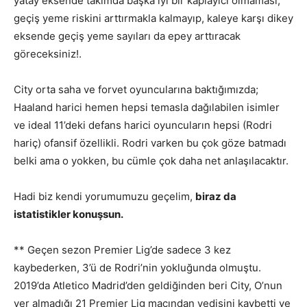
yatay eksende takımda başka iyi bir kaplayıcı olmaması,
geçiş yeme riskini arttırmakla kalmayıp, kaleye karşı dikey
eksende geçiş yeme sayıları da epey arttıracak
göreceksiniz!.
City orta saha ve forvet oyuncularına baktığımızda;
Haaland harici hemen hepsi temasla dağılabilen isimler
ve ideal 11’deki defans harici oyuncuların hepsi (Rodri
hariç) ofansif özellikli. Rodri varken bu çok göze batmadı
belki ama o yokken, bu cümle çok daha net anlaşılacaktır.
Hadi biz kendi yorumumuzu geçelim,
biraz da
istatistikler konuşsun.
** Geçen sezon Premier Lig’de sadece 3 kez
kaybederken, 3’ü de Rodri’nin yokluğunda olmuştu.
2019’da Atletico Madrid’den geldiğinden beri City, O’nun
yer almadığı 21 Premier Lig maçından yedisini kaybetti ve