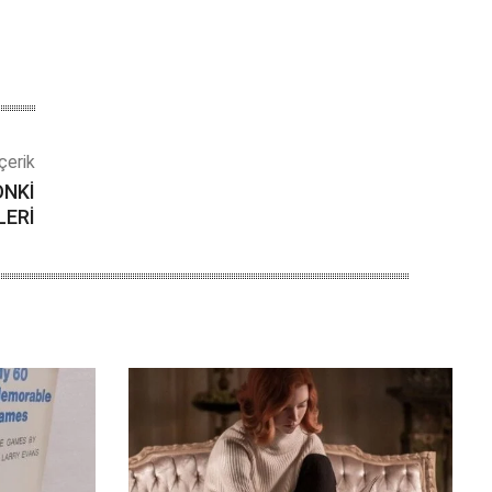
çerik
ONKİ
LERİ