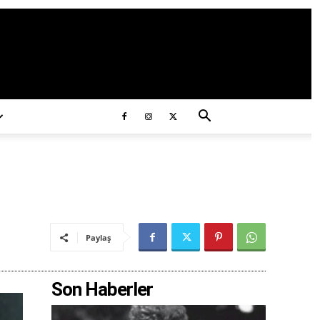
ds/2020/11/ataturk.jpg
Paylaş
Son Haberler