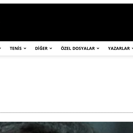
https://abcspor.com/wp-content/uploa
TENİS
DİĞER
ÖZEL DOSYALAR
YAZARLAR