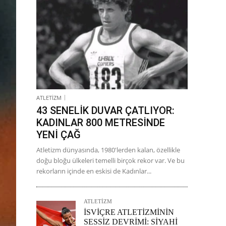
ATLETİZM
43 SENELİK DUVAR ÇATLIYOR:
KADINLAR 800 METRESİNDE
YENİ ÇAĞ
Atletizm dünyasında, 1980'lerden kalan, özellikle
doğu bloğu ülkeleri temelli birçok rekor var. Ve bu
rekorların içinde en eskisi de Kadınlar...
ATLETİZM
İSVİÇRE ATLETİZMİNİN
SESSİZ DEVRİMİ: SİYAHİ