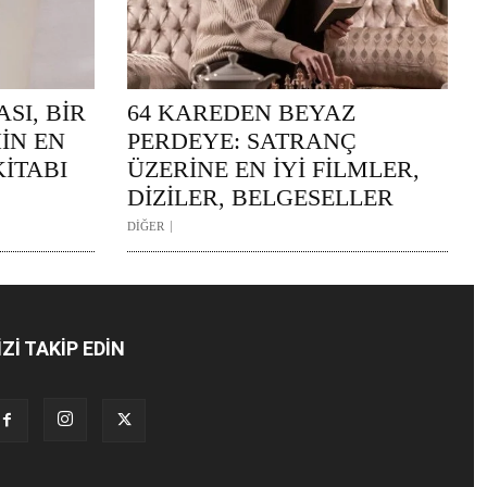
SI, BİR
64 KAREDEN BEYAZ
İN EN
PERDEYE: SATRANÇ
KİTABI
ÜZERİNE EN İYİ FİLMLER,
DİZİLER, BELGESELLER
DİĞER
İZİ TAKİP EDİN