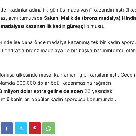
nde “kadınlar adına ilk gümüş madalyayı” kazandırmıştı ülkes
az, aynı turnuvada
Sakshi Malik de (bronz madalya) Hindi
 madalyası kazanan ilk kadın güreşçi
olmuştu.
lerinde ise daha önce madalya kazanmış tek bir kadın sporc
2 Londra’da bronz madalaya ile bir başka badminton’cu olan
dönüşü ülkesinde masal kahramanı gibi karşılanmıştı. Geçen
plamda 500.000 dolar ödül kazanmasına rağmen
 milyon dolar extra gelir elde eden
23 yaşındaki
için” ülkenin en popüler kadın sporcusu konumunda..