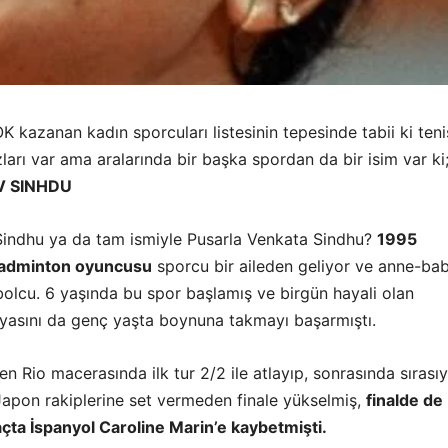
kazanan kadın sporcuları listesinin tepesinde tabii ki teni
zları var ama aralarında bir başka spordan da bir isim var ki
V SINHDU
Sindhu ya da tam ismiyle Pusarla Venkata Sindhu?
1995
badminton oyuncusu
sporcu bir aileden geliyor ve anne-bab
bolcu. 6 yaşında bu spor başlamış ve birgün hayali olan
yasını da genç yaşta boynuna takmayı başarmıştı.
en Rio macerasında ilk tur 2/2 ile atlayıp, sonrasında sırasıy
Japon rakiplerine set vermeden finale yükselmiş,
finalde de
çta İspanyol Caroline Marin’e kaybetmişti.