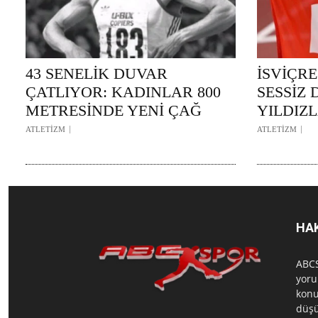
43 SENELİK DUVAR
İSVİÇRE
ÇATLIYOR: KADINLAR 800
SESSİZ 
METRESİNDE YENİ ÇAĞ
YILDIZL
ATLETİZM
ATLETİZM
HA
ABCS
yoru
konu
düşü