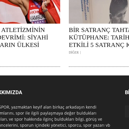
 ATLETİZMİNİN
BİR SATRANÇ TAHTA
DEVRİMİ: SİYAHİ
KÜTÜPHANE: TARİH
ARIN ÜLKESİ
ETKİLİ 5 SATRANÇ 
DİĞER
KKIMIZDA
B
POR, yazmaktan keyif alan birkaç arkadaşın kendi
mlarını, spor ile ilgili paylaşmaya değer buldukları
ları, ve spor hakkında ilginç buldukları bilgi, görüş ve
ncelerini, sporun içindeki yönetici, sporcu, spor yazarı vb