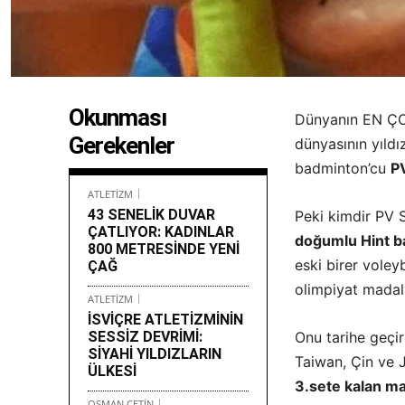
Okunması
Dünyanın EN ÇOK 
Gerekenler
dünyasının yıldı
badminton’cu
P
ATLETİZM
43 SENELİK DUVAR
Peki kimdir PV 
ÇATLIYOR: KADINLAR
doğumlu Hint 
800 METRESİNDE YENİ
eski birer voley
ÇAĞ
olimpiyat madal
ATLETİZM
İSVİÇRE ATLETİZMİNİN
SESSİZ DEVRİMİ:
Onu tarihe geçir
SİYAHİ YILDIZLARIN
Taiwan, Çin ve 
ÜLKESİ
3.sete kalan ma
OSMAN ÇETİN