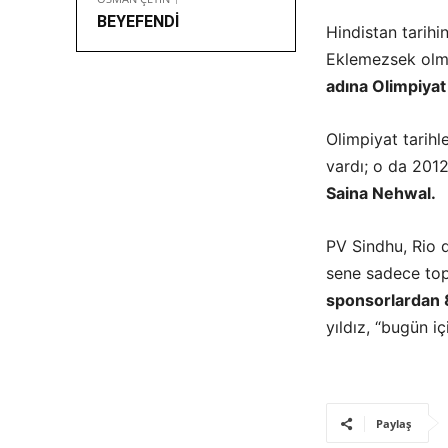
BEYEFENDİ
Hindistan tarihi
Eklemezsek olm
adına Olimpiyat
Olimpiyat tarih
vardı; o da 201
Saina Nehwal.
PV Sindhu, Rio 
sene sadece to
sponsorlardan 8
yıldız, “bugün 
Paylaş