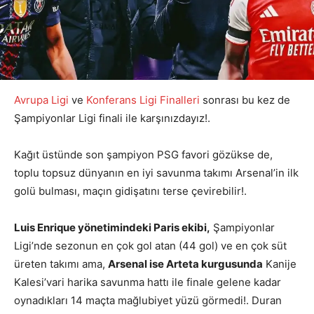
Avrupa Ligi
ve
Konferans Ligi Finalleri
sonrası bu kez de
Şampiyonlar Ligi finali ile karşınızdayız!.
Kağıt üstünde son şampiyon PSG favori gözükse de,
toplu topsuz dünyanın en iyi savunma takımı Arsenal’in ilk
golü bulması, maçın gidişatını terse çevirebilir!.
Luis Enrique yönetimindeki Paris ekibi,
Şampiyonlar
Ligi’nde sezonun en çok gol atan (44 gol) ve en çok süt
üreten takımı ama,
Arsenal ise Arteta kurgusunda
Kanije
Kalesi’vari harika savunma hattı ile finale gelene kadar
oynadıkları 14 maçta mağlubiyet yüzü görmedi!. Duran