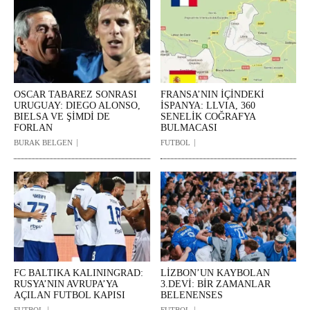
OSCAR TABAREZ SONRASI
FRANSA’NIN İÇİNDEKİ
URUGUAY: DIEGO ALONSO,
İSPANYA: LLVIA, 360
BIELSA VE ŞİMDİ DE
SENELİK COĞRAFYA
FORLAN
BULMACASI
BURAK BELGEN
FUTBOL
FC BALTIKA KALININGRAD:
LİZBON’UN KAYBOLAN
RUSYA’NIN AVRUPA’YA
3.DEVİ: BİR ZAMANLAR
AÇILAN FUTBOL KAPISI
BELENENSES
FUTBOL
FUTBOL