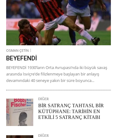
OSMAN ÇETİN
BEYEFENDİ
BEYEFENDİ 1930’ların Orta Avrupası’nda iki büyük savaş
arasında İsviçre’de filizlenmeye başlayan bir anlayış
devamındaki 40 seneye yakın bir süre boyunca...
DİĞER
BİR SATRANÇ TAHTASI, BİR
KÜTÜPHANE: TARİHİN EN
ETKİLİ 5 SATRANÇ KİTABI
DİĞER