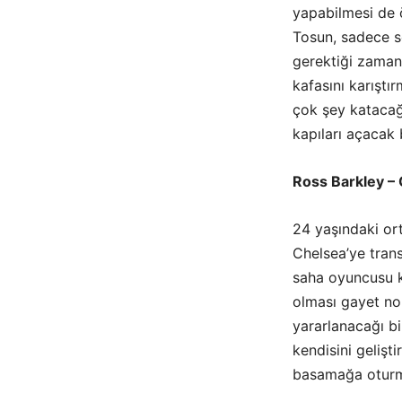
yapabilmesi de ö
Tosun, sadece s
gerektiği zama
kafasını karıştı
çok şey katacağ
kapıları açacak 
Ross Barkley –
24 yaşındaki or
Chelsea’ye tran
saha oyuncusu k
olması gayet no
yararlanacağı bi
kendisini gelişti
basamağa oturm