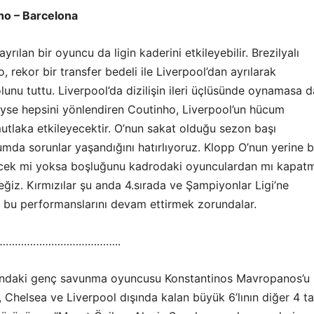
ho – Barcelona
yrılan bir oyuncu da ligin kaderini etkileyebilir. Brezilyalı
 rekor bir transfer bedeli ile Liverpool’dan ayrılarak
lunu tuttu. Liverpool’da dizilişin ileri üçlüsünde oynamasa d
eyse hepsini yönlendiren Coutinho, Liverpool’un hücum
utlaka etkileyecektir. O’nun sakat olduğu sezon başı
da sorunlar yaşandığını hatırlıyoruz. Klopp O’nun yerine b
ecek mi yoksa boşluğunu kadrodaki oyunculardan mı kapat
ğiz. Kırmızılar şu anda 4.sırada ve Şampiyonlar Ligi’ne
n bu performanslarını devam ettirmek zorundalar.
…………………………………..
şındaki genç savunma oyuncusu Konstantinos Mavropanos’u
, Chelsea ve Liverpool dışında kalan büyük 6’lının diğer 4 t