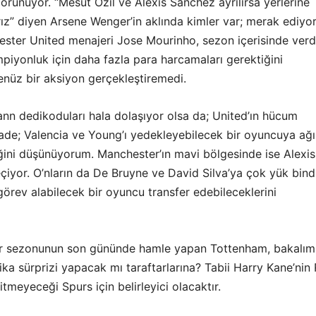
görünüyor. “Mesut Özil ve Alexis Sanchez ayrılırsa yerlerine
lırız” diyen Arsene Wenger’in aklında kimler var; merak ediy
ster United menajeri Jose Mourinho, sezon içerisinde verd
piyonluk için daha fazla para harcamaları gerektiğini
henüz bir aksiyon gerçekleştiremedi.
nn dedikoduları hala dolaşıyor olsa da; United’ın hücum
ade; Valencia ve Young’ı yedekleyebilecek bir oyuncuya ağır
ğini düşünüyorum. Manchester’ın mavi bölgesinde ise Alexis
iyor. O’nların da De Bruyne ve David Silva’ya çok yük bind
görev alabilecek bir oyuncu transfer edebileceklerini
er sezonunun son gününde hamle yapan Tottenham, bakalım
ika sürprizi yapacak mı taraftarlarına? Tabii Harry Kane’nin 
itmeyeceği Spurs için belirleyici olacaktır.