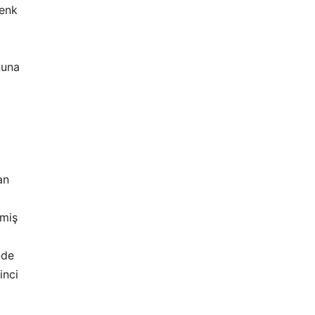
Cenk
nuna
an
emiş
nde
inci