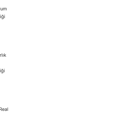
orum
iği
lık
iği
Real