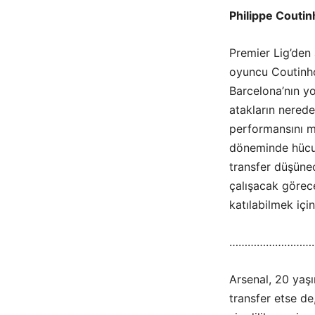
Philippe Coutin
Premier Lig’den a
oyuncu Coutinho,
Barcelona’nın yo
atakların nered
performansını m
döneminde hücum
transfer düşün
çalışacak görece
katılabilmek içi
………………………
Arsenal, 20 ya
transfer etse de