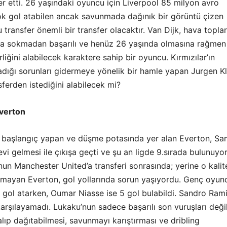
fer etti. 26 yaşındaki oyuncu için Liverpool 85 milyon avro
ok gol atabilen ancak savunmada dağınık bir görüntü çizen
u transfer önemli bir transfer olacaktır. Van Dijk, hava topla
una sokmadan başarılı ve henüz 26 yaşında olmasına rağmen
liğini alabilecek karaktere sahip bir oyuncu. Kırmızılar’ın
ığı sorunları gidermeye yönelik bir hamle yapan Jurgen K
ferden istediğini alabilecek mi?
verton
 başlangıç yapan ve düşme potasında yer alan Everton, Sa
evi gelmesi ile çıkışa geçti ve şu an ligde 9.sırada bulunuyor
un Manchester United’a transferi sonrasında; yerine o kali
mayan Everton, gol yollarında sorun yaşıyordu. Genç oyun
 gol atarken, Oumar Niasse ise 5 gol bulabildi. Sandro Ram
 karşılayamadı. Lukaku’nun sadece başarılı son vuruşları değil
alıp dağıtabilmesi, savunmayı karıştırması ve dribling