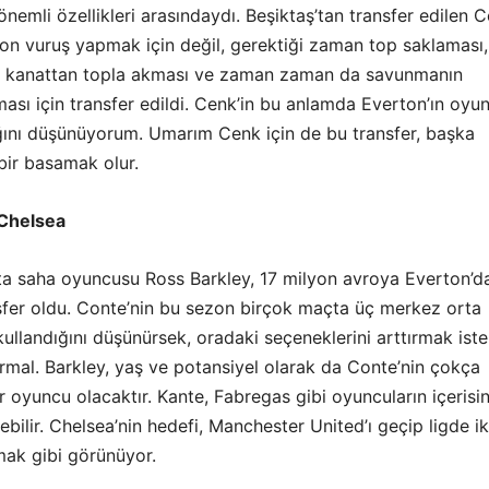
nemli özellikleri arasındaydı. Beşiktaş’tan transfer edilen 
on vuruş yapmak için değil, gerektiği zaman top saklaması,
n kanattan topla akması ve zaman zaman da savunmanın
rması için transfer edildi. Cenk’in bu anlamda Everton’ın oyu
ını düşünüyorum. Umarım Cenk için de bu transfer, başka
bir basamak olur.
 Chelsea
ta saha oyuncusu Ross Barkley, 17 milyon avroya Everton’d
sfer oldu. Conte’nin bu sezon birçok maçta üç merkez orta
ullandığını düşünürsek, oradaki seçeneklerini arttırmak ist
rmal. Barkley, yaş ve potansiyel olarak da Conte’nin çokça
r oyuncu olacaktır. Kante, Fabregas gibi oyuncuların içerisi
rebilir. Chelsea’nin hedefi, Manchester United’ı geçip ligde ik
ak gibi görünüyor.