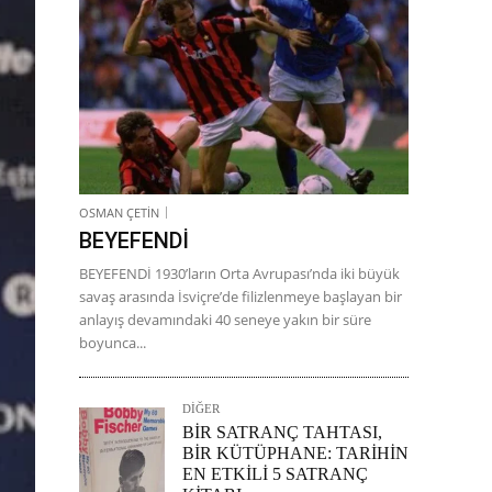
OSMAN ÇETİN
BEYEFENDİ
BEYEFENDİ 1930’ların Orta Avrupası’nda iki büyük
savaş arasında İsviçre’de filizlenmeye başlayan bir
anlayış devamındaki 40 seneye yakın bir süre
boyunca...
DİĞER
BİR SATRANÇ TAHTASI,
BİR KÜTÜPHANE: TARİHİN
EN ETKİLİ 5 SATRANÇ