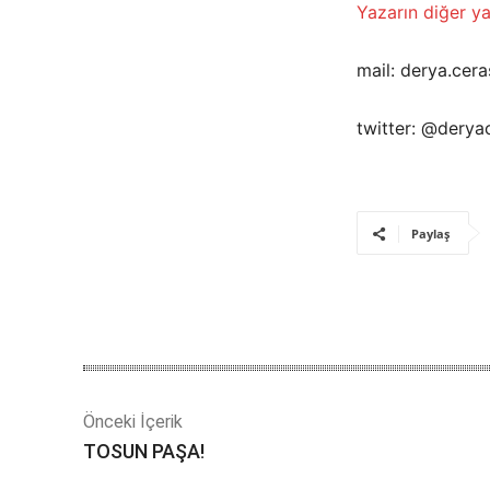
Yazarın diğer yaz
mail: derya.ce
twitter: @derya
Paylaş
Önceki İçerik
TOSUN PAŞA!