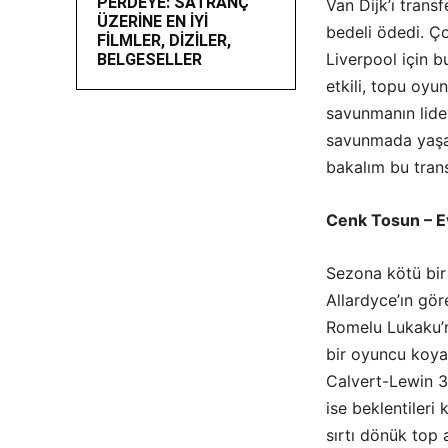
PERDEYE: SATRANÇ
Van Dijk’ı trans
ÜZERİNE EN İYİ
bedeli ödedi. Ç
FİLMLER, DİZİLER,
Liverpool için b
BELGESELLER
etkili, topu oy
savunmanın lider
savunmada yaşad
bakalım bu trans
Cenk Tosun – E
Sezona kötü bir
Allardyce’ın gör
Romelu Lukaku’n
bir oyuncu koya
Calvert-Lewin 3
ise beklentileri
sırtı dönük top 