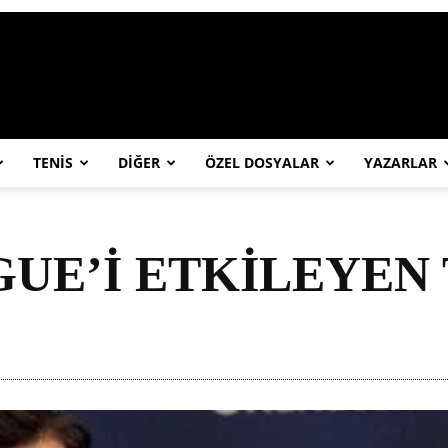
https://abcspor.com/wp-content/uploa
TENİS
DİĞER
ÖZEL DOSYALAR
YAZARLAR
GUE’İ ETKİLEYEN