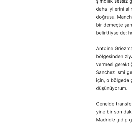
şimdilik sessiz 
daha iyilerini a
doğrusu. Manche
bir demeçte şam
belirttiyse de; 
Antoine Griezma
bölgesinden ziy
vermesi gerekti
Sanchez ismi geç
için, o bölgede 
düşünüyorum.
Genelde transf
yine bir son dak
Madrid’e gidip g