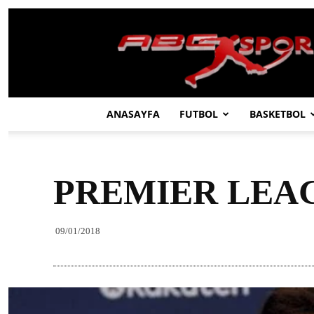
ABC
SPOR
ANASAYFA
FUTBOL
BASKETBOL
PREMIER LEA
09/01/2018