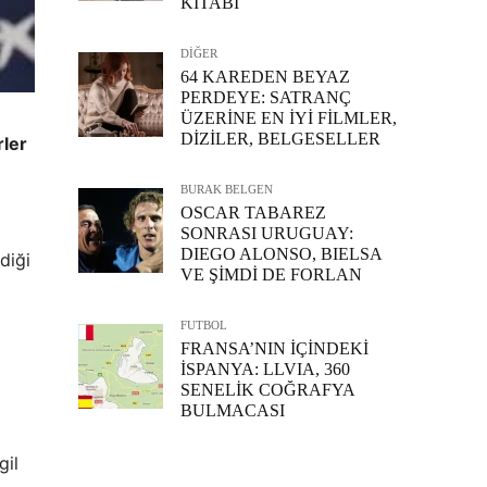
KİTABI
DİĞER
64 KAREDEN BEYAZ
PERDEYE: SATRANÇ
ÜZERİNE EN İYİ FİLMLER,
DİZİLER, BELGESELLER
rler
BURAK BELGEN
OSCAR TABAREZ
SONRASI URUGUAY:
DIEGO ALONSO, BIELSA
diği
VE ŞİMDİ DE FORLAN
FUTBOL
FRANSA’NIN İÇİNDEKİ
İSPANYA: LLVIA, 360
SENELİK COĞRAFYA
BULMACASI
gil