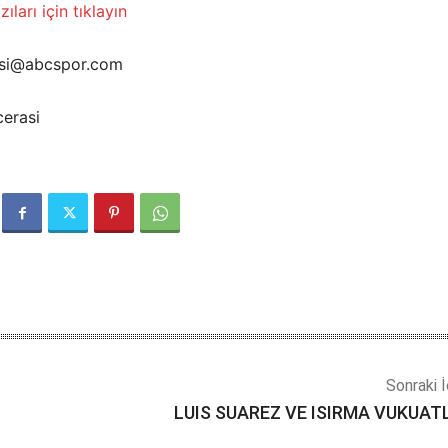
ıları için tıklayın
rasi@abcspor.com
cerasi
Sonraki İ
LUIS SUAREZ VE ISIRMA VUKUAT