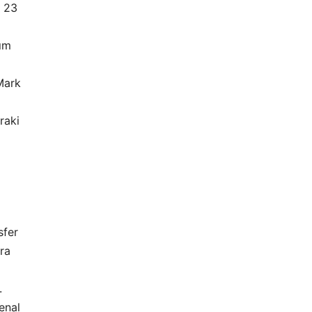
 23
kım
Mark
raki
sfer
ra
.
enal