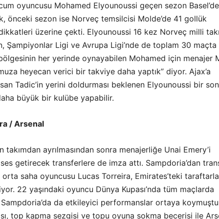
ücum oyuncusu Mohamed Elyounoussi geçen sezon Basel’de
ik, önceki sezon ise Norveç temsilcisi Molde’de 41 gollük
dikkatleri üzerine çekti. Elyounoussi 16 kez Norveç milli ta
n, Şampiyonlar Ligi ve Avrupa Ligi’nde de toplam 30 maçta
ölgesinin her yerinde oynayabilen Mohamed için menajer 
uza heyecan verici bir takviye daha yaptık” diyor. Ajax’a
san Tadic’in yerini doldurması beklenen Elyounoussi bir son
daha büyük bir kulübe yapabilir.
ra / Arsenal
n takımdan ayrılmasından sonra menajerliğe Unai Emery’i
 ses getirecek transferlere de imza attı. Sampdoria’dan tran
 orta saha oyuncusu Lucas Torreira, Emirates’teki taraftarla
yor. 22 yaşındaki oyuncu Dünya Kupası’nda tüm maçlarda
 Sampdoria’da da etkileyici performanslar ortaya koymuştu
sı, top kapma sezgisi ve topu oyuna sokma becerisi ile Ars