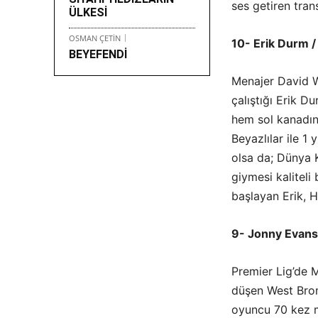
ses getiren trans
ÜLKESİ
OSMAN ÇETİN
10- Erik Durm /
BEYEFENDİ
Menajer David W
çalıştığı Erik 
hem sol kanadın
Beyazlılar ile 1
olsa da; Dünya 
giymesi kaliteli
başlayan Erik, 
9- Jonny Evans 
Premier Lig’de 
düşen West Bromw
oyuncu 70 kez m