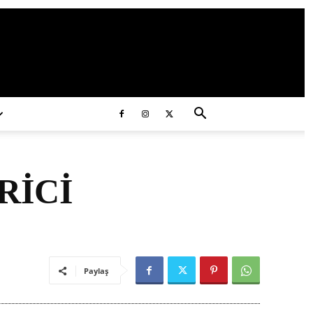
ds/2020/11/ataturk.jpg
RİCİ
Paylaş