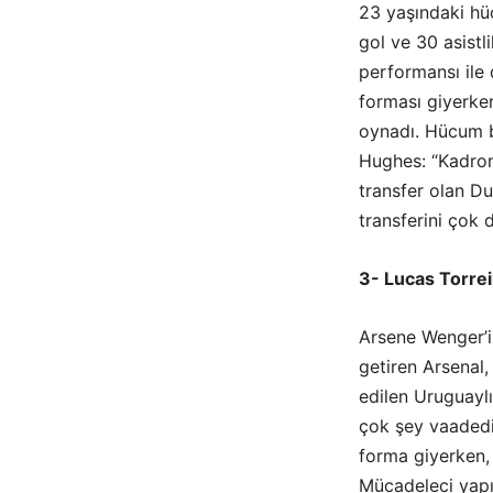
23 yaşındaki h
gol ve 30 asistl
performansı ile 
forması giyerke
oynadı. Hücum b
Hughes: “Kadrom
transfer olan Du
transferini çok 
3- Lucas Torrei
Arsene Wenger’i
getiren Arsenal,
edilen Uruguaylı
çok şey vaadedi
forma giyerken,
Mücadeleci yapı