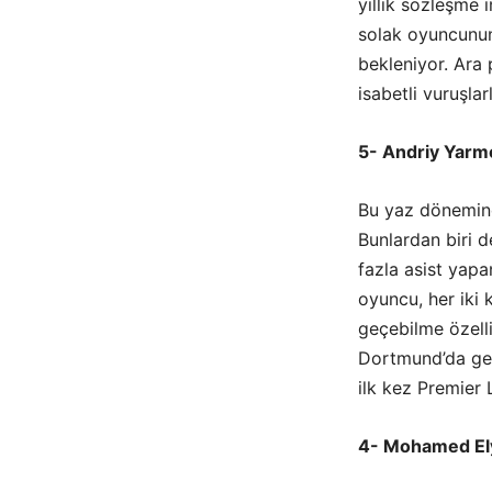
yıllık sözleşme
solak oyuncunun
bekleniyor. Ara 
isabetli vuruşla
5- Andriy Yarm
Bu yaz dönemind
Bunlardan biri d
fazla asist yap
oyuncu, her iki
geçebilme özelli
Dortmund’da geçi
ilk kez Premier 
4- Mohamed El