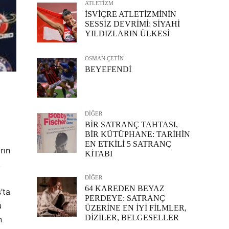
ATLETİZM
İSVİÇRE ATLETİZMİNİN
SESSİZ DEVRİMİ: SİYAHİ
YILDIZLARIN ÜLKESİ
OSMAN ÇETİN
BEYEFENDİ
DİĞER
BİR SATRANÇ TAHTASI,
BİR KÜTÜPHANE: TARİHİN
EN ETKİLİ 5 SATRANÇ
rın
KİTABI
.
DİĞER
64 KAREDEN BEYAZ
’ta
PERDEYE: SATRANÇ
u
ÜZERİNE EN İYİ FİLMLER,
DİZİLER, BELGESELLER
n