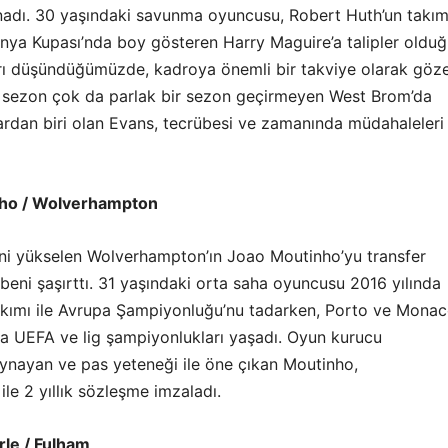
adı. 30 yaşındaki savunma oyuncusu, Robert Huth’un takı
Dünya Kupası’nda boy gösteren Harry Maguire’a talipler oldu
rı düşündüğümüzde, kadroya önemli bir takviye olarak göz
 sezon çok da parlak bir sezon geçirmeyen West Brom’da
ardan biri olan Evans, tecrübesi ve zamanında müdahaleleri 
nho / Wolverhampton
eni yükselen Wolverhampton’ın Joao Moutinho’yu transfer
eni şaşırttı. 31 yaşındaki orta saha oyuncusu 2016 yılında
Takımı ile Avrupa Şampiyonluğu’nu tadarken, Porto ve Mona
 da UEFA ve lig şampiyonlukları yaşadı. Oyun kurucu
nayan ve pas yeteneği ile öne çıkan Moutinho,
e 2 yıllık sözleşme imzaladı.
rle / Fulham