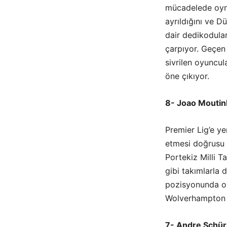
mücadelede oyn
ayrıldığını ve 
dair dedikodula
çarpıyor. Geçen
sivrilen oyuncul
öne çıkıyor.
8- Joao Mouti
Premier Lig’e y
etmesi doğrusu b
Portekiz Milli 
gibi takımlarla
pozisyonunda oy
Wolverhampton il
7- Andre Schür