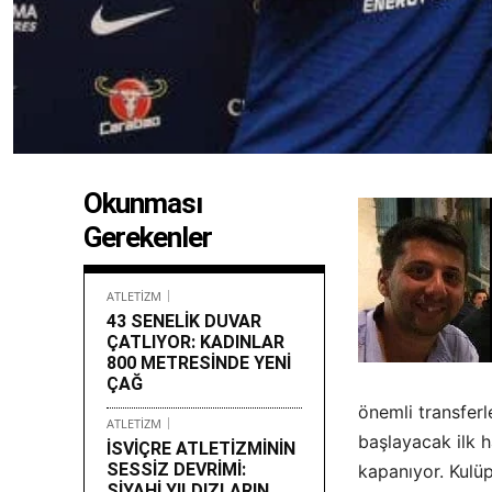
Okunması
Gerekenler
ATLETİZM
43 SENELİK DUVAR
ÇATLIYOR: KADINLAR
800 METRESİNDE YENİ
ÇAĞ
önemli transferl
ATLETİZM
başlayacak ilk 
İSVİÇRE ATLETİZMİNİN
SESSİZ DEVRİMİ:
kapanıyor. Kulüp
SİYAHİ YILDIZLARIN