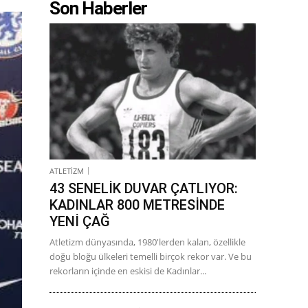
Son Haberler
ATLETİZM
43 SENELİK DUVAR ÇATLIYOR:
KADINLAR 800 METRESİNDE
YENİ ÇAĞ
Atletizm dünyasında, 1980'lerden kalan, özellikle
doğu bloğu ülkeleri temelli birçok rekor var. Ve bu
rekorların içinde en eskisi de Kadınlar...