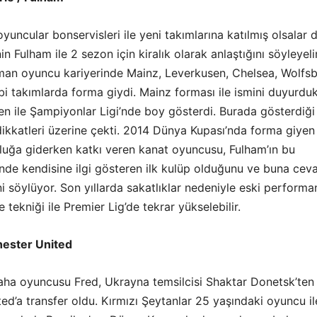
oyuncular bonservisleri ile yeni takımlarına katılmış olsalar d
in Fulham ile 2 sezon için kiralık olarak anlaştığını söyleyel
man oyuncu kariyerinde Mainz, Leverkusen, Chelsea, Wolfs
i takımlarda forma giydi. Mainz forması ile ismini duyurdu
en ile Şampiyonlar Ligi’nde boy gösterdi. Burada gösterdiği
dikkatleri üzerine çekti. 2014 Dünya Kupası’nda forma giyen
luğa giderken katkı veren kanat oyuncusu, Fulham’ın bu
nde kendisine ilgi gösteren ilk kulüp olduğunu ve buna cev
i söylüyor. Son yıllarda sakatlıklar nedeniyle eski performa
e tekniği ile Premier Lig’de tekrar yükselebilir.
hester United
 saha oyuncusu Fred, Ukrayna temsilcisi Shaktar Donetsk’ten
d’a transfer oldu. Kırmızı Şeytanlar 25 yaşındaki oyuncu il