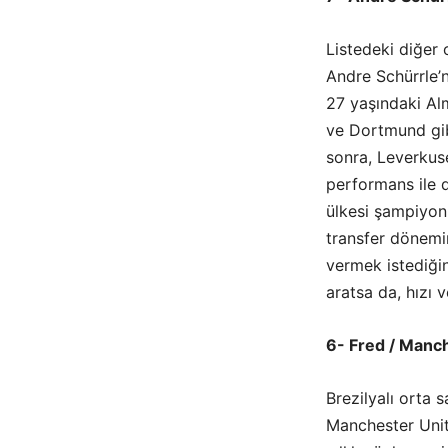
Listedeki diğer 
Andre Schürrle’n
27 yaşındaki Al
ve Dortmund gib
sonra, Leverkus
performans ile 
ülkesi şampiyon
transfer dönemi
vermek istediğin
aratsa da, hızı v
6- Fred / Manc
Brezilyalı orta
Manchester Unite