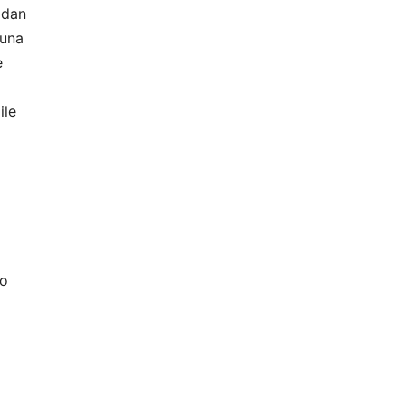
mdan
ğuna
e
ile
co