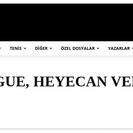
https://abcspor.com/wp-content/uploa
TENİS
DİĞER
ÖZEL DOSYALAR
YAZARLAR
UE, HEYECAN VE