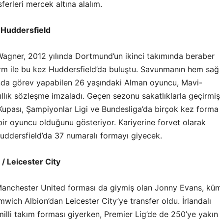
ferleri mercek altına alalım.
 Huddersfield
agner, 2012 yılında Dortmund’un ikinci takımında beraber
Durm ile bu kez Huddersfield’da buluştu. Savunmanın hem sağ
da görev yapabilen 26 yaşındaki Alman oyuncu, Mavi-
 yıllık sözleşme imzaladı. Geçen sezonu sakatlıklarla geçirmiş
Kupası, Şampiyonlar Ligi ve Bundesliga’da birçok kez forma
 bir oyuncu olduğunu gösteriyor. Kariyerine forvet olarak
Huddersfield’da 37 numaralı formayı giyecek.
/ Leicester City
Manchester United forması da giymiş olan Jonny Evans, kü
ich Albion’dan Leicester City’ye transfer oldu. İrlandalı
illi takım forması giyerken, Premier Lig’de de 250’ye yakın