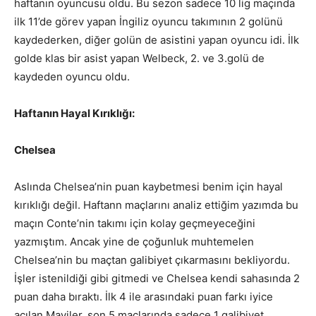
haftanın oyuncusu oldu. Bu sezon sadece 10 lig maçında
ilk 11’de görev yapan İngiliz oyuncu takımının 2 golünü
kaydederken, diğer golün de asistini yapan oyuncu idi. İlk
golde klas bir asist yapan Welbeck, 2. ve 3.golü de
kaydeden oyuncu oldu.
Haftanın Hayal Kırıklığı:
Chelsea
Aslında Chelsea’nin puan kaybetmesi benim için hayal
kırıklığı değil. Haftann maçlarını analiz ettiğim yazımda bu
maçın Conte’nin takımı için kolay geçmeyeceğini
yazmıştım. Ancak yine de çoğunluk muhtemelen
Chelsea’nin bu maçtan galibiyet çıkarmasını bekliyordu.
İşler istenildiği gibi gitmedi ve Chelsea kendi sahasında 2
puan daha bıraktı. İlk 4 ile arasındaki puan farkı iyice
açılan Maviler, son 5 maçlarında sadece 1 galibiyet