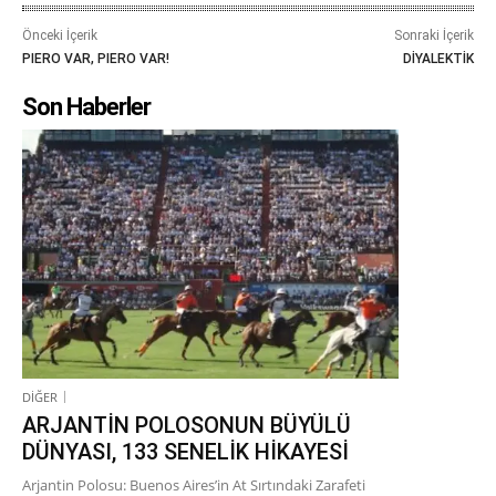
Önceki İçerik
Sonraki İçerik
PIERO VAR, PIERO VAR!
DİYALEKTİK
Son Haberler
DİĞER
ARJANTİN POLOSONUN BÜYÜLÜ
DÜNYASI, 133 SENELİK HİKAYESİ
Arjantin Polosu: Buenos Aires’in At Sırtındaki Zarafeti