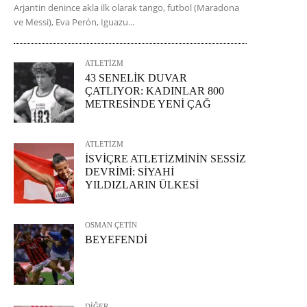
Arjantin denince akla ilk olarak tango, futbol (Maradona
ve Messi), Eva Perón, Iguazu...
ATLETİZM
43 SENELİK DUVAR
ÇATLIYOR: KADINLAR 800
METRESİNDE YENİ ÇAĞ
ATLETİZM
İSVİÇRE ATLETİZMİNİN SESSİZ
DEVRİMİ: SİYAHİ
YILDIZLARIN ÜLKESİ
OSMAN ÇETİN
BEYEFENDİ
DİĞER