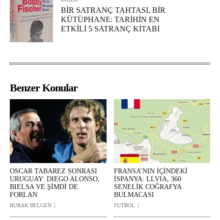
BİR SATRANÇ TAHTASI, BİR
KÜTÜPHANE: TARİHİN EN
ETKİLİ 5 SATRANÇ KİTABI
Benzer Konular
OSCAR TABAREZ SONRASI
FRANSA’NIN İÇİNDEKİ
URUGUAY: DIEGO ALONSO,
İSPANYA: LLVIA, 360
BIELSA VE ŞİMDİ DE
SENELİK COĞRAFYA
FORLAN
BULMACASI
BURAK BELGEN
FUTBOL