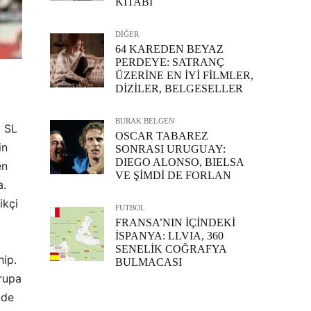
KİTABI
DİĞER
64 KAREDEN BEYAZ
PERDEYE: SATRANÇ
ÜZERİNE EN İYİ FİLMLER,
DİZİLER, BELGESELLER
BURAK BELGEN
ı SL
OSCAR TABAREZ
in
SONRASI URUGUAY:
DIEGO ALONSO, BIELSA
en
VE ŞİMDİ DE FORLAN
a.
ikçi
FUTBOL
FRANSA’NIN İÇİNDEKİ
İSPANYA: LLVIA, 360
SENELİK COĞRAFYA
hip.
BULMACASI
vrupa
lde