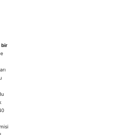
 bir
ve
arı
u
Bu
k
40
misi
l