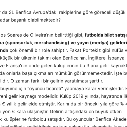
r da SL Benfica Avrupa’daki rakiplerine göre göreceli düşük
kadar başarılı olabilmektedir?
s Soares de Oliveira’nın belirttiği gibi,
futbolda bilet satışı
ma (sponsorluk, merchandising) ve yayın (medya) gelirleri
ınd
a çok önemli bir role sahiptir. Fakat Portekiz gibi nüfüs 
üçük bir ülkenin takımı olan Benfica’nın, İngiltere, İspanya,
ve Fransa’nın önde gelen kulüplerinin bu 3 ana gelir kaynakl
ında onlarla başa çıkmaları mümkün görünmemektedir. İşte b
dir. O zaman farklı bir gelirin yaratılması şarttır.
 büyüme için “oyuncu ticareti” yapmaya karar vermişlerdir. 
yeni gelir kaynağı modelidir. Kulüp 2019 yılında, hayatında il
€ yıllık gelir elde etmiştir. Karını da bir önceki yıla göre % 
ilyon € kara ulaşmıştır. Gelirin artışındaki en büyük etken
 kulüplerine futbolcu satışıdır. Bu oyuncular Benfica Akade
eşfedilmiş, geliştirilmiş ve tam anlamı ile işlenmiştir. Her yı