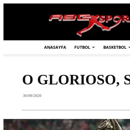
ABC
SPOR
ANASAYFA
FUTBOL
BASKETBOL
O GLORIOSO, 
30/09/2020