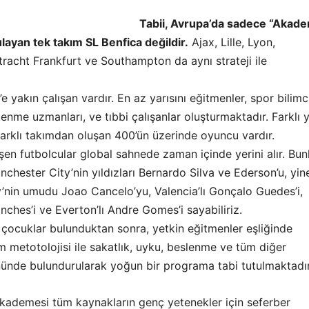
Tabii, Avrupa’da sadece “Akade
ulayan tek takım SL Benfica değildir.
Ajax, Lille, Lyon,
racht Frankfurt ve Southampton da aynı strateji ile
 yakın çalışan vardır. En az yarısını eğitmenler, spor bilimci
lenme uzmanları, ve tıbbi çalışanlar oluşturmaktadır. Farklı 
farklı takımdan oluşan 400’ün üzerinde oyuncu vardır.
en futbolcular global sahnede zaman içinde yerini alır. Bun
anchester City’nin yıldızları Bernardo Silva ve Ederson’u, yin
’nin umudu Joao Cancelo’yu, Valencia’lı Gonçalo Guedes’i,
anches’i ve Everton’lı Andre Gomes’i sayabiliriz.
 çocuklar bulunduktan sonra, yetkin eğitmenler eşliğinde
im metotolojisi ile sakatlık, uyku, beslenme ve tüm diğer
nünde bulundurularak yoğun bir programa tabi tutulmaktadır
Akademesi tüm kaynakların genç yetenekler için seferber