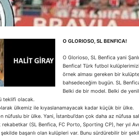
O GLORIOSO, SL BENFICA!
O Glorioso, SL Benfica yani Şanl
Benfica! Türk futbol kulüplerimiz
örnek alması gereken bir kulüpt
bahsedeceğim bugün. SL Benfic
Belki de bir model. Belki de yenil
ü teklifi olacak.
olarak ülkemiz ile kıyaslanamayacak kadar küçük bir ülke.
 nüfuslu bir ülke. Yani, İstanbul’dan çok daha az nüfusa sa
 rekabetkar (SL Benfica, FC Porto, Sporting CP), her yıl A
şekilde başarılı olan kulüpleri var. Bunu sürdürebilir bir şeki