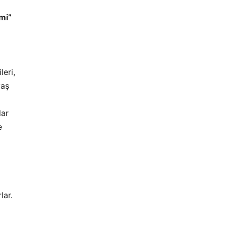
mi”
leri,
yaş
lar
e
lar.