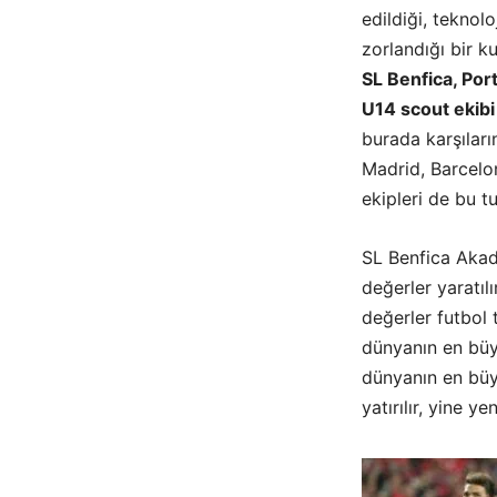
edildiği, teknolo
zorlandığı bir k
SL Benfica, Por
U14 scout ekibi
burada karşıları
Madrid, Barcelo
ekipleri de bu t
SL Benfica Akade
değerler yaratıl
değerler futbol 
dünyanın en büyü
dünyanın en büyü
yatırılır, yine ye