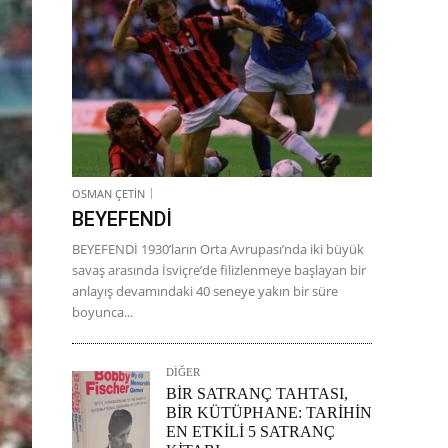
OSMAN ÇETİN
BEYEFENDİ
BEYEFENDİ 1930’ların Orta Avrupası’nda iki büyük
savaş arasında İsviçre’de filizlenmeye başlayan bir
anlayış devamındaki 40 seneye yakın bir süre
boyunca...
DİĞER
BİR SATRANÇ TAHTASI,
BİR KÜTÜPHANE: TARİHİN
EN ETKİLİ 5 SATRANÇ