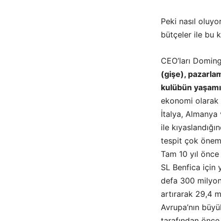
Peki nasıl oluyo
bütçeler ile bu 
CEO’ları Domingo
(gişe), pazarla
kulübün yaşam
ekonomi olarak k
İtalya, Almanya 
ile kıyaslandığ
tespit çok önemli
Tam 10 yıl önce
SL Benfica için 
defa 300 milyon 
artırarak 29,4 m
Avrupa’nın büyük
tarafından önce k