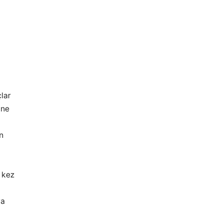
lar
ine
n
 kez
ya