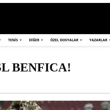
https://abcspor.com/wp-content/uploa
TENİS
DİĞER
ÖZEL DOSYALAR
YAZARLAR
SL BENFICA!