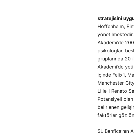
stratejisini uyg
Hoffenheim, Eint
yönetilmektedir.
Akademi’de 200’e
psikologlar, bes
gruplarında 20 
Akademi’de yetiş
içinde Felix’i, M
Manchester City
Lille’li Renato S
Potansiyeli olan
belirlenen geliş
faktörler göz ö
SL Benfica’nın 