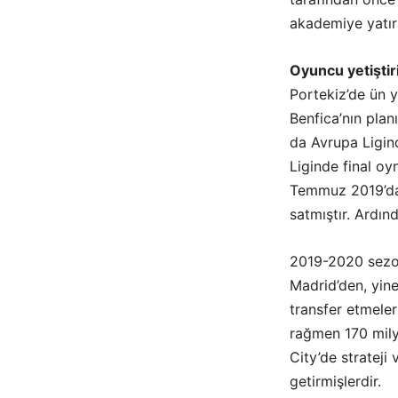
akademiye yatır
Oyuncu yetiştiri
Portekiz’de ün y
Benfica’nın plan
da Avrupa Ligin
Liginde final oy
Temmuz 2019’da 
satmıştır. Ardın
2019-2020 sezon
Madrid’den, yine
transfer etmeler
rağmen 170 mily
City’de strateji
getirmişlerdir.