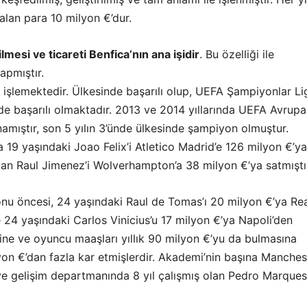
alan para 10 milyon €’dur.
lmesi ve ticareti Benfica’nın ana işidir
. Bu özelliği ile
apmıştır.
ı işlemektedir. Ülkesinde başarılı olup, UEFA Şampiyonlar Li
de başarılı olmaktadır. 2013 ve 2014 yıllarında UEFA Avrupa
namıştır, son 5 yılın 3’ünde ülkesinde şampiyon olmuştur.
19 yaşındaki Joao Felix’i Atletico Madrid’e 126 milyon €’ya
dan Raul Jimenez’i Wolverhampton’a 38 milyon €’ya satmıştı
u öncesi, 24 yaşındaki Raul de Tomas’ı 20 milyon €’ya Re
 24 yaşındaki Carlos Vinicius’u 17 milyon €’ya Napoli’den
ine ve oyuncu maaşları yıllık 90 milyon €’yu da bulmasına
on €’dan fazla kar etmişlerdir. Akademi’nin başına Manches
 ve gelişim departmanında 8 yıl çalışmış olan Pedro Marques’