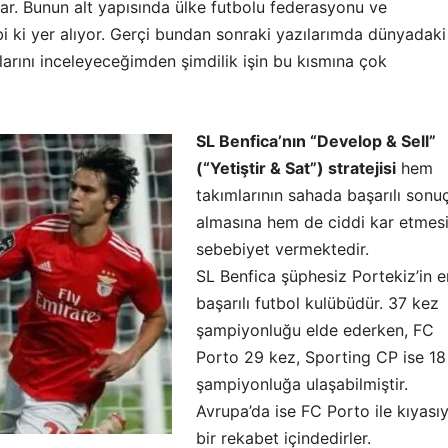
lar. Bunun alt yapısında ülke futbolu federasyonu ve
i ki yer alıyor. Gerçi bundan sonraki yazılarımda dünyadaki
arını inceleyeceğimden şimdilik işin bu kısmına çok
SL Benfica’nın “Develop & Sell”
(“Yetiştir & Sat”) stratejisi
hem
takımlarının sahada başarılı sonuç
almasına hem de ciddi kar etmes
sebebiyet vermektedir.
SL Benfica şüphesiz Portekiz’in e
başarılı futbol kulübüdür. 37 kez
şampiyonluğu elde ederken, FC
Porto 29 kez, Sporting CP ise 18
şampiyonluğa ulaşabilmiştir.
Avrupa’da ise FC Porto ile kıyası
bir rekabet içindedirler.