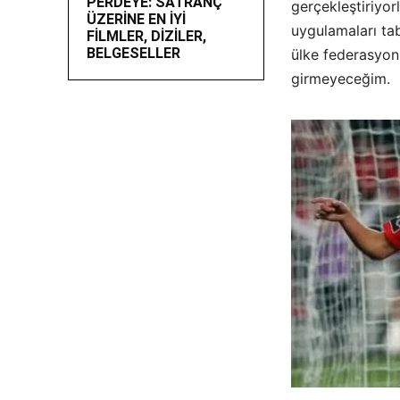
PERDEYE: SATRANÇ
gerçekleştiriyor
ÜZERİNE EN İYİ
uygulamaları tab
FİLMLER, DİZİLER,
BELGESELLER
ülke federasyonl
girmeyeceğim.