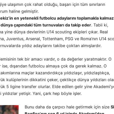
jiye ulaşımın çok rahat olduğu, başarı için tüm sınırların
urum haline gelmiştir.
tekiz’in en yetenekli futbolcu adaylarını toplamakla kalmaz
 dünya çapındaki tüm turnuvaları da takip eder
. Tabii ki,
na yine dünya devlerinin U14 scouting ekipleri çıkar. Real
na, Juventus, Arsenal, Tottenham, PSG ve Roma’nın U14 sc
urnuvalarda yıldız adaylarını takibe çoktan almışlardır.
misinin tek bir amacı vardır, o da değerler yaratmaktır. O
ır ise, dışarıdan futbolcu almaya çok da gerek kalmaz. O
takımlarına maçlar kazandırdıkça yıldızlaşır, yıldızlaştıkça,
k kulüplerinin dikkatini çeker, çektikçe dünya yıldızları ola
k 5 ligine transfer olurlar. Elde edilen gelir yine Akademi’y
ni yıldızlar yetişir. Yani, çark hep böyle işler.
Bunu daha da çarpıcı hale getirmek için size
S
Benfica’nın son 6 yıl içinde Akademi’den