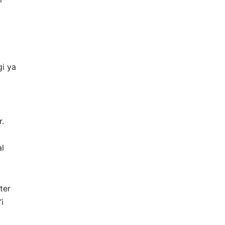
gi ya
r.
al
ter
i