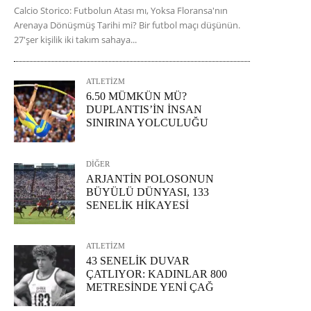
Calcio Storico: Futbolun Atası mı, Yoksa Floransa'nın
Arenaya Dönüşmüş Tarihi mi? Bir futbol maçı düşünün.
27'şer kişilik iki takım sahaya...
ATLETİZM
6.50 MÜMKÜN MÜ?
DUPLANTIS’İN İNSAN
SINIRINA YOLCULUĞU
DİĞER
ARJANTİN POLOSONUN
BÜYÜLÜ DÜNYASI, 133
SENELİK HİKAYESİ
ATLETİZM
43 SENELİK DUVAR
ÇATLIYOR: KADINLAR 800
METRESİNDE YENİ ÇAĞ