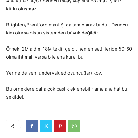
Ana Kural: hiçbir oyuncu maaş yapısını bozmaz, yıldız
kültü oluşmaz.
Brighton/Brentford mantığı da tam olarak budur. Oyuncu
kim olursa olsun sistemden büyük değildir.
Örnek: 2M aldın, 18M teklif geldi, hemen sat! İleride 50-60
olma ihtimali varsa bile ana kural bu.
Yerine de yeni undervalued oyuncu(lar) koy.
Bu örneklere daha çok başlık eklenebilir ama ana hat bu
şekilde!.