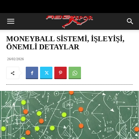
https://abcspor.com/wp-
content/uploads/2020/11/ataturk.jpg
MONEYBALL SİSTEMİ, İŞLEYİŞİ,
ÖNEMLİ DETAYLAR
26/02/2026