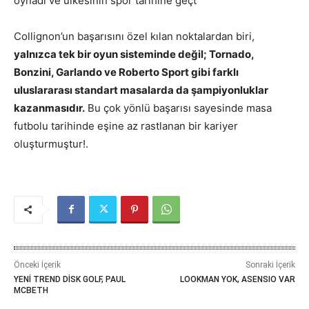
oynadı ve ülkesinin spor tarihine geçt
Collignon’un başarısını özel kılan noktalardan biri,
yalnızca tek bir oyun sisteminde değil; Tornado,
Bonzini, Garlando ve Roberto Sport gibi farklı
uluslararası standart masalarda da şampiyonluklar
kazanmasıdır.
Bu çok yönlü başarısı sayesinde masa
futbolu tarihinde eşine az rastlanan bir kariyer
oluşturmuştur!.
Önceki İçerik
Sonraki İçerik
YENİ TREND DİSK GOLF, PAUL
LOOKMAN YOK, ASENSIO VAR
MCBETH