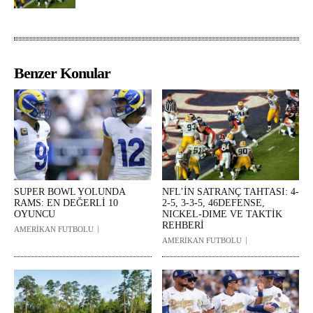
Benzer Konular
SUPER BOWL YOLUNDA
NFL’İN SATRANÇ TAHTASI: 4-
RAMS: EN DEĞERLİ 10
2-5, 3-3-5, 46DEFENSE,
OYUNCU
NICKEL-DIME VE TAKTİK
REHBERİ
AMERİKAN FUTBOLU
AMERİKAN FUTBOLU