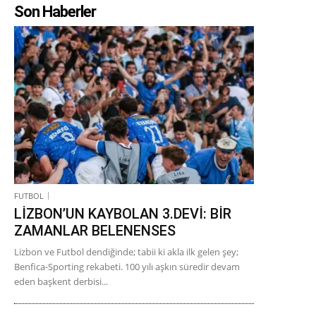
Son Haberler
FUTBOL
LİZBON’UN KAYBOLAN 3.DEVİ: BİR
ZAMANLAR BELENENSES
Lizbon ve Futbol dendiğinde; tabii ki akla ilk gelen şey;
Benfica-Sporting rekabeti. 100 yılı aşkın süredir devam
eden başkent derbisi...