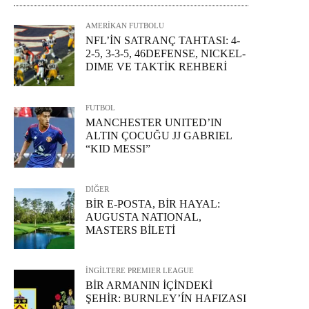
AMERİKAN FUTBOLU
NFL’İN SATRANÇ TAHTASI: 4-
2-5, 3-3-5, 46DEFENSE, NICKEL-
DIME VE TAKTİK REHBERİ
FUTBOL
MANCHESTER UNITED’IN
ALTIN ÇOCUĞU JJ GABRIEL
“KID MESSI”
DİĞER
BİR E-POSTA, BİR HAYAL:
AUGUSTA NATIONAL,
MASTERS BİLETİ
İNGİLTERE PREMIER LEAGUE
BİR ARMANIN İÇİNDEKİ
ŞEHİR: BURNLEY’ÍN HAFIZASI