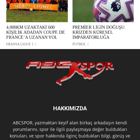
4,000KM UZAKTAKİ 600
PREMİER LİGİN DOĞUŞU:
KİŞİLİK ADADAN COUPE DE
KRİZDEN KÜRESEL
FRANCE’A UZANAN YOL
İMPARATORLUĞA
FRANSA LIGUE 1
FUTBOL
HAKKIMIZDA
ABCSPOR, yazmaktan keyif alan birkaç arkadaşın kendi
yorumlarını, spor ile ilgili paylaşmaya değer buldukları
konuları, ve spor hakkında ilginç buldukları bilgi, görüş ve