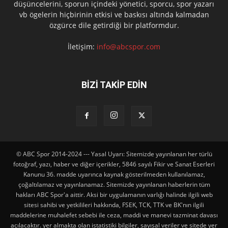
düşüncelerini, sporun içindeki yönetici, sporcu, spor yazarı
vb ögelerin hiçbirinin etkisi ve baskısı altında kalmadan
özgürce dile getirdiği bir platformdur.
İletişim:
info@abcspor.com
BİZİ TAKİP EDİN
© ABC Spor 2014-2024 --- Yasal Uyarı: Sitemizde yayınlanan her türlü
fotoğraf, yazı, haber ve diğer içerikler, 5846 sayılı Fikir ve Sanat Eserleri
Kanunu 36. madde uyarınca kaynak gösterilmeden kullanılamaz,
çoğaltılamaz ve yayınlanamaz. Sitemizde yayınlanan haberlerin tüm
hakları ABC Spor'a aittir. Aksi bir uygulamanın varlığı halinde ilgili web
sitesi sahibi ve yetkilileri hakkında, FSEK, TCK, TTK ve BK'nın ilgili
maddelerine muhalefet sebebi ile ceza, maddi ve manevi tazminat davası
açılacaktır. yer almakta olan istatistiki bilgiler, sayısal veriler ve sitede yer