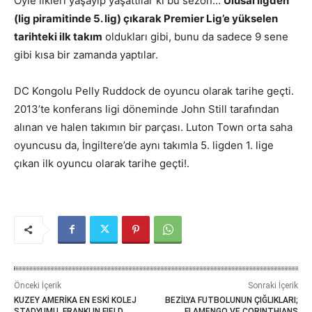
Öyle ilkleri yaşayıp yaşattılar ki bu sezon…
Ulusal ligden
(lig piramitinde 5. lig) çıkarak Premier Lig’e yükselen
tarihteki ilk takım
oldukları gibi, bunu da sadece 9 sene
gibi kısa bir zamanda yaptılar.
DC Kongolu Pelly Ruddock de oyuncu olarak tarihe geçti.
2013’te konferans ligi döneminde John Still tarafından
alınan ve halen takımın bir parçası. Luton Town orta saha
oyuncusu da, İngiltere’de aynı takımla 5. ligden 1. lige
çıkan ilk oyuncu olarak tarihe geçti!.
Önceki İçerik
Sonraki İçerik
KUZEY AMERİKA EN ESKİ KOLEJ
BEZİLYA FUTBOLUNUN ÇIĞLIKLARI;
STADYUMU, FRANKLIN FIELD
FLAMENGO VE CORINTHIANS