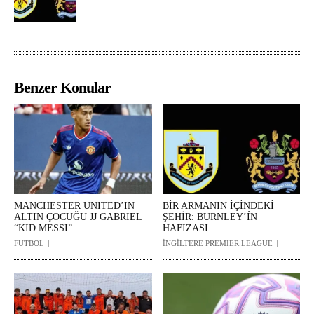
Benzer Konular
MANCHESTER UNITED’IN
BİR ARMANIN İÇİNDEKİ
ALTIN ÇOCUĞU JJ GABRIEL
ŞEHİR: BURNLEY’ÍN
“KID MESSI”
HAFIZASI
FUTBOL
İNGİLTERE PREMIER LEAGUE