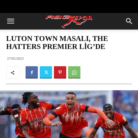
https://abcspor.com/wp-
content/uploads/2020/11/ataturk.jpg
LUTON TOWN MASALI, THE
HATTERS PREMIER LİG’DE
27/05/2023